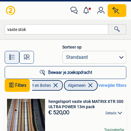
Hengelsport | Algemeen
Sorteer op
Alle afstanden…
Bewaar je zoekopdracht
Watersport en Boten
Filters
Algemeen
Verwijder filters
hengelsport vaste stok MATRIX XTR 300
ULTRA POWER 13m pack
€ 520,00
Details
Topzoekertje