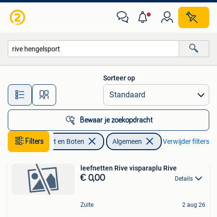
Hengelsport | Algemeen
Sorteer op
Alle afstanden…
Bewaar je zoekopdracht
Watersport en Boten
Filters
Algemeen
Verwijder filters
leefnetten Rive visparaplu Rive
€ 0,00
Details
Zulte
2 aug 26