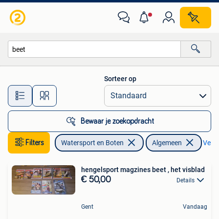
Hengelsport | Algemeen
Sorteer op
Alle afstanden…
Bewaar je zoekopdracht
Filters
Watersport en Boten
Algemeen
Verwi
hengelsport magzines beet , het visblad
€ 50,00
Details
Gent
Vandaag