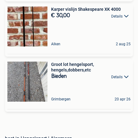
Karper vislijn Shakespeare XK 4000
€ 30,00
Details
Alken
2 aug 25
Groot lot hengelsport,
hengels,dobbers,etc
Bieden
Details
Grimbergen
20 apr 26