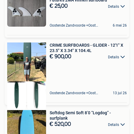
€ 25,00
Details
Oostende Zandvoorde +Oostende
6 mei 26
CRIME SURFBOARDS - GLIDER - 12'1" X
23.5" X 3.34" X 104.4L
€ 900,00
Details
Oostende Zandvoorde +Oostende
13 jul 26
Softdog Semi Soft 8’0 “Logdog” -
surfplank
€ 520,00
Details