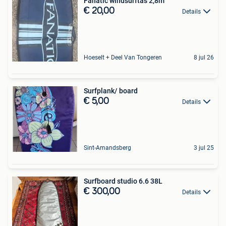
Fanatic windsurftas 2,8m
€ 20,00
Details
Hoeselt + Deel Van Tongeren
8 jul 26
Surfplank/ board
€ 5,00
Details
Sint-Amandsberg
3 jul 25
Surfboard studio 6.6 38L
€ 300,00
Details