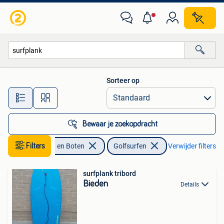
Golfsurfen
Sorteer op
Alle afstanden…
Bewaar je zoekopdracht
Watersport en Boten
Filters
Golfsurfen
Verwijder filters
surfplank tribord
Bieden
Details