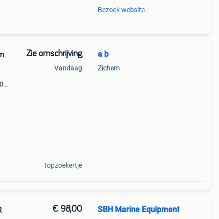
Bezoek website
Zie omschrijving
a b
am
Vandaag
Zichem
40
25€
Topzoekertje
€ 98,00
SBH Marine Equipment
R