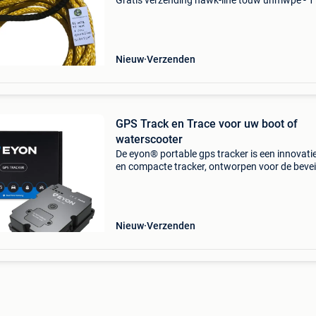
Gratis verzending hawk-line touw uhmwpe - 1
25mtr 22mm 40ton - nieuw!!! Iso 2307 dynee
afgeleid uhmwpe = ultra high molecular weigh
Nieuw
Verzenden
GPS Track en Trace voor uw boot of
waterscooter
De eyon® portable gps tracker is een innovati
en compacte tracker, ontworpen voor de bevei
van uw voertuigen zoals auto’s, motoren, bote
campers en bouwmachines. Deze tracker bied
uitzonde
Nieuw
Verzenden