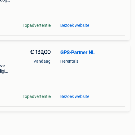
 oog
ma
t pol
Topadvertentie
Bezoek website
€ 139,00
GPS-Partner NL
Vandaag
Herentals
eve
liging
n,
t
Topadvertentie
Bezoek website