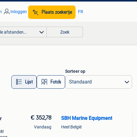
n
Inloggen
FR
Plaats zoekertje
lle afstanden…
Zoek
Sorteer op
Lijst
Foto’s
€ 352,78
SBH Marine Equipment
r
Vandaag
Heel België
78!