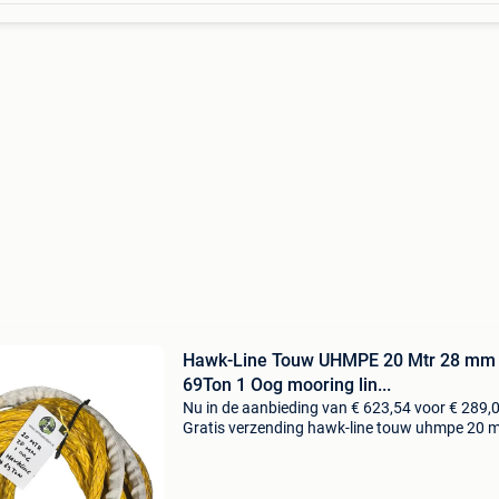
Hawk-Line Touw UHMPE 20 Mtr 28 mm
69Ton 1 Oog mooring lin...
Nu in de aanbieding van € 623,54 voor € 289,
Gratis verzending hawk-line touw uhmpe 20 m
mm 69ton 1 oog mooring line afmeerlijn dyn
rope afgeleid uhmwpe is een supersterke kuns