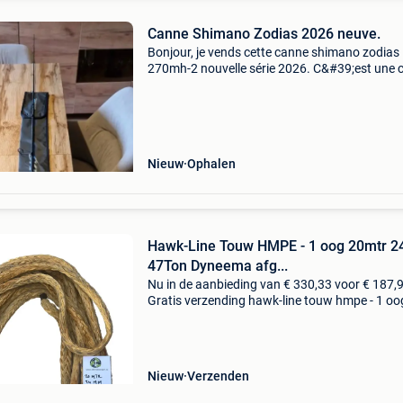
Canne Shimano Zodias 2026 neuve.
Bonjour, je vends cette canne shimano zodias
270mh-2 nouvelle série 2026. C&#39;est une 
en deux brins sa longueur montée est de 2,13
pour une puissance de 7-21 g. La canne est n
et n&am
Nieuw
Ophalen
Hawk-Line Touw HMPE - 1 oog 20mtr 
47Ton Dyneema afg...
Nu in de aanbieding van € 330,33 voor € 187,
Gratis verzending hawk-line touw hmpe - 1 oo
20mtr 24mm 47ton dyneema afgeleid hmpe is
supersterke kunststofvezel op basis van
polyetheen
Nieuw
Verzenden