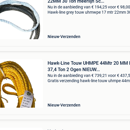
22MM 30 Ton meerlijn Sc...
Nu in de aanbieding van € 194,25 voor € 98,00
Hawk-line grey touw uhmwpe 17 mtr 22mm 3
meerlijn scheepstouw dyneema afgeleid uhmp
een supersterke kunststofvezel op basis van p
Nieuw
Verzenden
Hawk-Line Touw UHMPE 44Mtr 20 MM 
37,4 Ton 2 Ogen NIEUW...
Nu in de aanbieding van € 739,21 voor € 437,
Gratis verzending hawk-line touw uhmpe 44m
mm bs 37,4 ton 2 ogen nieuw en iso 2307
gecertificeerd!!! Meerlijn dyneema rope afgelei
uhmpe
Nieuw
Verzenden