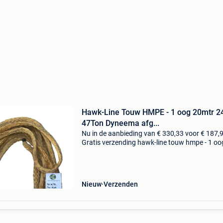
Hawk-Line Touw HMPE - 1 oog 20mtr 
47Ton Dyneema afg...
Nu in de aanbieding van € 330,33 voor € 187,
Gratis verzending hawk-line touw hmpe - 1 oo
20mtr 24mm 47ton dyneema afgeleid hmpe is
supersterke kunststofvezel op basis van
polyetheen
Nieuw
Verzenden