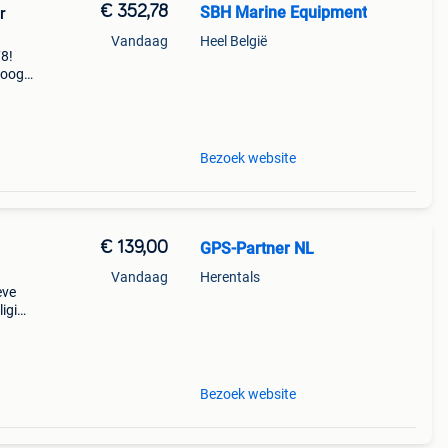
€ 352,78
SBH Marine Equipment
r
Vandaag
Heel België
78!
 oog
ma
t pol
Bezoek website
€ 139,00
GPS-Partner NL
Vandaag
Herentals
eve
liging
n,
t
Bezoek website