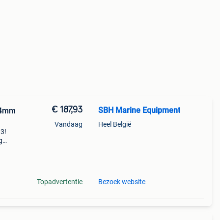
€ 187,93
SBH Marine Equipment
24mm
Vandaag
Heel België
93!
g
 een
Topadvertentie
Bezoek website