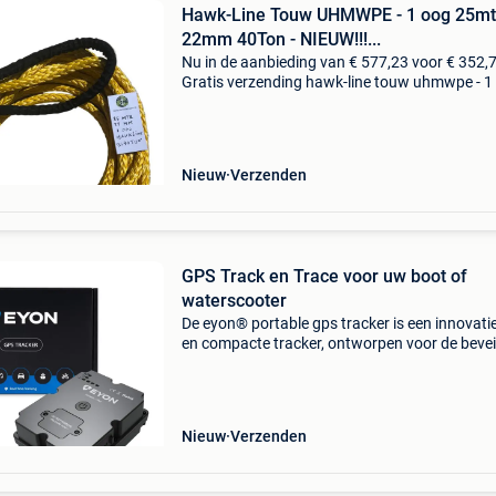
Hawk-Line Touw UHMWPE - 1 oog 25mt
22mm 40Ton - NIEUW!!!...
Nu in de aanbieding van € 577,23 voor € 352,
Gratis verzending hawk-line touw uhmwpe - 1
25mtr 22mm 40ton - nieuw!!! Iso 2307 dynee
afgeleid uhmwpe = ultra high molecular weigh
Nieuw
Verzenden
GPS Track en Trace voor uw boot of
waterscooter
De eyon® portable gps tracker is een innovati
en compacte tracker, ontworpen voor de bevei
van uw voertuigen zoals auto’s, motoren, bote
campers en bouwmachines. Deze tracker bied
uitzonde
Nieuw
Verzenden