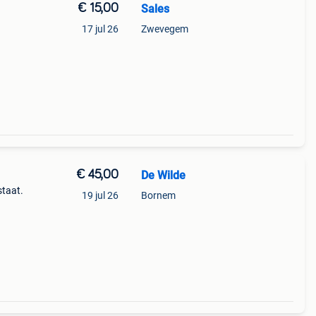
€ 15,00
Sales
17 jul 26
Zwevegem
€ 45,00
De Wilde
staat.
19 jul 26
Bornem