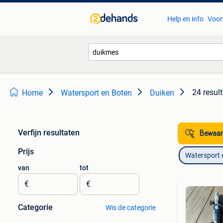
Help en info
Voor
24 resul
Home
Watersport en Boten
Duiken
Verfijn resultaten
Bewaar
Prijs
Watersport 
van
tot
€
€
Categorie
Wis de categorie