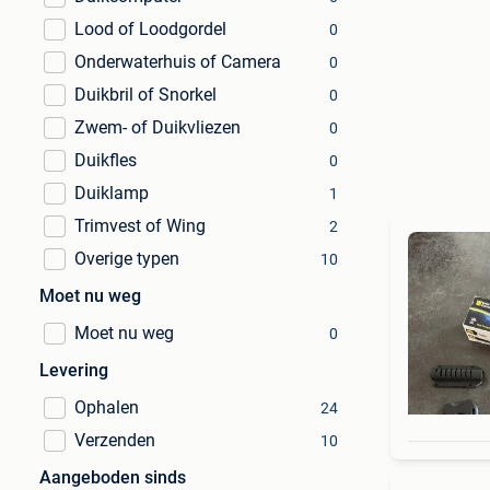
Lood of Loodgordel
0
Onderwaterhuis of Camera
0
Duikbril of Snorkel
0
Zwem- of Duikvliezen
0
Duikfles
0
Duiklamp
1
Trimvest of Wing
2
Overige typen
10
Moet nu weg
Moet nu weg
0
Levering
Ophalen
24
Verzenden
10
Aangeboden sinds