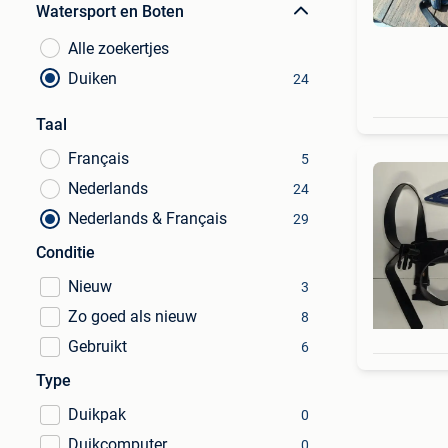
Watersport en Boten
Alle zoekertjes
Duiken
24
Taal
Français
5
Nederlands
24
Nederlands & Français
29
Conditie
Nieuw
3
Zo goed als nieuw
8
Gebruikt
6
Type
Duikpak
0
Duikcomputer
0