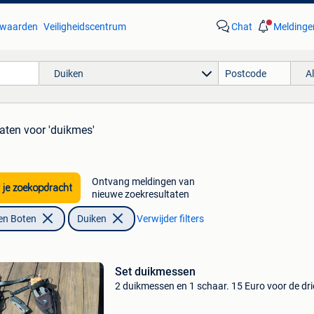
waarden
Veiligheidscentrum
Chat
Meldinge
Duiken
A
taten
voor 'duikmes'
Ontvang meldingen van
 je zoekopdracht
nieuwe zoekresultaten
en Boten
Duiken
Verwijder filters
Set duikmessen
2 duikmessen en 1 schaar. 15 Euro voor de dri