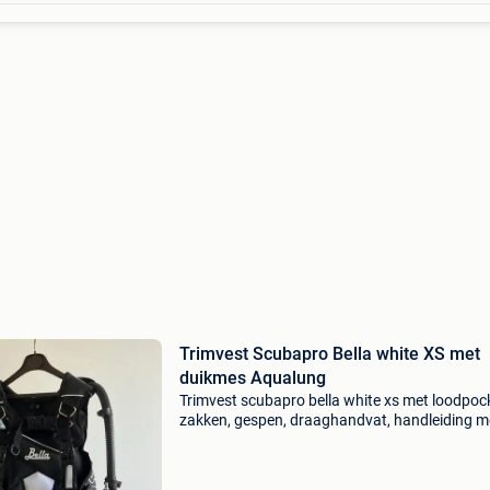
Trimvest Scubapro Bella white XS met
duikmes Aqualung
Trimvest scubapro bella white xs met loodpoc
zakken, gespen, draaghandvat, handleiding m
duikmes aqualung titanium met linecutter in
perfecte staat alles steeds gespoeld geweest,
donker en deel