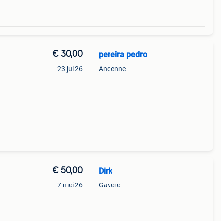
€ 30,00
pereira pedro
23 jul 26
Andenne
€ 50,00
Dirk
7 mei 26
Gavere