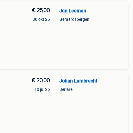
€ 25,00
Jan Leeman
30 okt 25
Geraardsbergen
€ 20,00
Johan Lambrecht
10 jul 26
Berlare