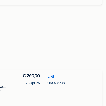
€ 260,00
Elke
26 apr 26
Sint-Niklaas
kets,
et