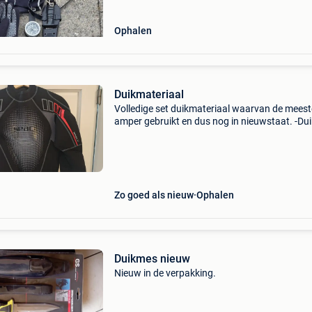
Ophalen
Duikmateriaal
Volledige set duikmateriaal waarvan de meest
amper gebruikt en dus nog in nieuwstaat. -Du
seac (voor personen +- 1,85m lang en +- 85kg)
duikkap seac -duikhandschoenen camaro -
duikschoenen camar
Zo goed als nieuw
Ophalen
Duikmes nieuw
Nieuw in de verpakking.