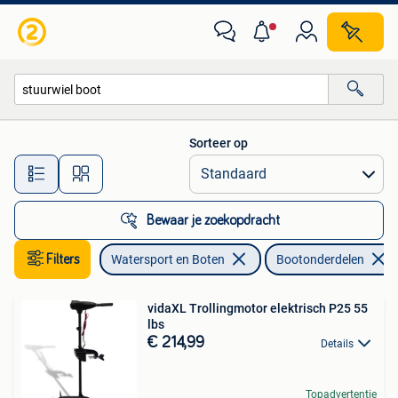
Bootonderdelen
Sorteer op
Alle afstanden…
Bewaar je zoekopdracht
Filters
Watersport en Boten
Bootonderdelen
vidaXL Trollingmotor elektrisch P25 55
lbs
€ 214,99
Details
Topadvertentie