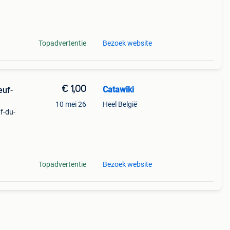
Topadvertentie
Bezoek website
€ 1,00
Catawiki
euf-
10 mei 26
Heel België
f-du-
9%
neuf-
Topadvertentie
Bezoek website