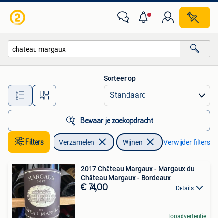
Wijnen
Sorteer op
Alle afstanden…
Bewaar je zoekopdracht
Filters
Verzamelen
Wijnen
Verwijder filters
2017 Château Margaux - Margaux du
Château Margaux - Bordeaux
€ 74,00
Details
Topadvertentie