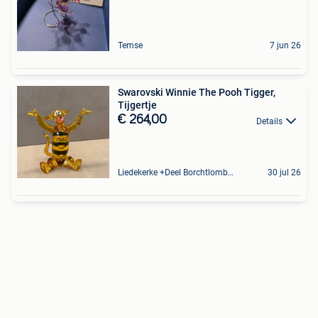
Temse
7 jun 26
Swarovski Winnie The Pooh Tigger,
Tijgertje
€ 264,00
Details
Liedekerke +Deel Borchtlombeek
30 jul 26