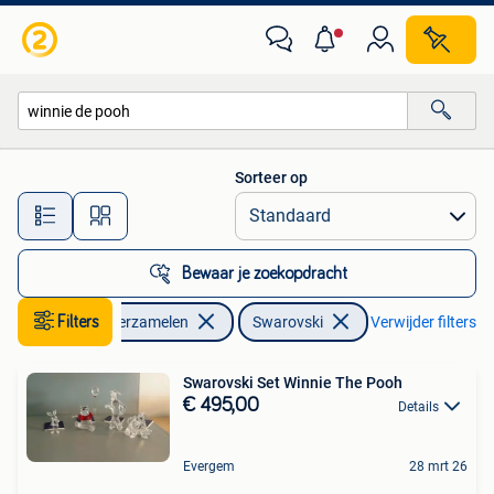
Swarovski
Sorteer op
Alle afstanden…
Bewaar je zoekopdracht
Filters
Verzamelen
Swarovski
Verwijder filters
Swarovski Set Winnie The Pooh
€ 495,00
Details
Evergem
28 mrt 26