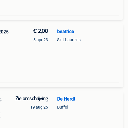
€ 2,00
beatrice
 2025
8 apr 23
Sint-Laureins
Zie omschrijving
De Herdt
,
19 aug 25
Duffel
,
en met