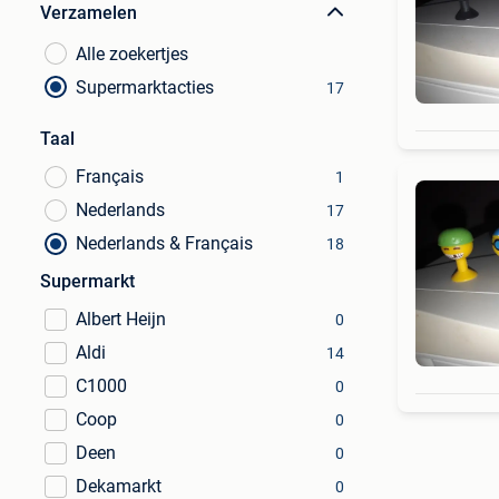
Verzamelen
Alle zoekertjes
Supermarktacties
17
Taal
Français
1
Nederlands
17
Nederlands & Français
18
Supermarkt
Albert Heijn
0
Aldi
14
C1000
0
Coop
0
Deen
0
Dekamarkt
0