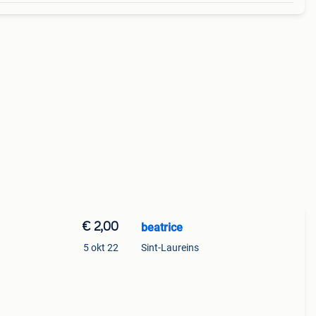
€ 2,00
beatrice
5 okt 22
Sint-Laureins