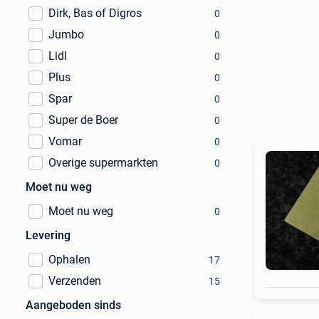
Dirk, Bas of Digros
0
Jumbo
0
Lidl
0
Plus
0
Spar
0
Super de Boer
0
Vomar
0
Overige supermarkten
0
Moet nu weg
Moet nu weg
0
Levering
Ophalen
17
Verzenden
15
Aangeboden sinds