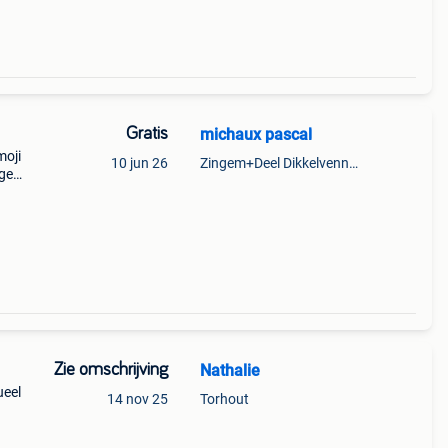
Gratis
michaux pascal
moji
10 jun 26
Zingem+Deel Dikkelvenne En Nederzwalm-Hermelgem
ngem,
Zie omschrijving
Nathalie
ueel
14 nov 25
Torhout