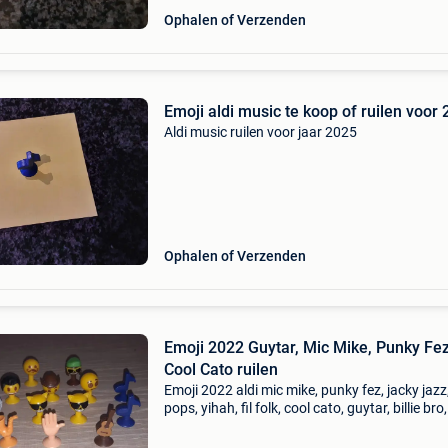
Ophalen of Verzenden
Emoji aldi music te koop of ruilen voor
Aldi music ruilen voor jaar 2025
Ophalen of Verzenden
Emoji 2022 Guytar, Mic Mike, Punky Fez
Cool Cato ruilen
Emoji 2022 aldi mic mike, punky fez, jacky jazz
pops, yihah, fil folk, cool cato, guytar, billie bro,
rocka billy, tranco, fivey, rockit, jacky jazz ruil
emoji van 2025 in duffel.