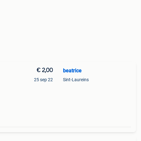
€ 2,00
beatrice
25 sep 22
Sint-Laureins