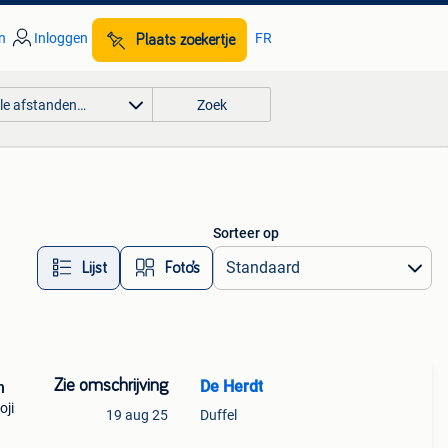
n
Inloggen
FR
Plaats zoekertje
lle afstanden…
Zoek
Sorteer op
Lijst
Foto’s
Zie omschrijving
De Herdt
n
oji
19 aug 25
Duffel