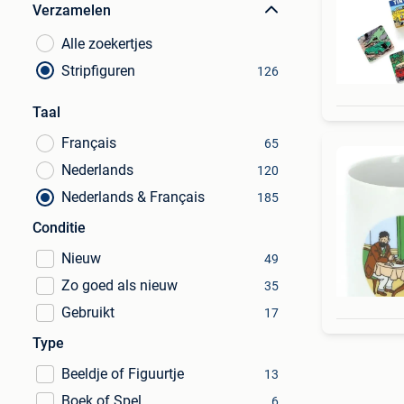
Verzamelen
Alle zoekertjes
Stripfiguren
126
Taal
Français
65
Nederlands
120
Nederlands & Français
185
Conditie
Nieuw
49
Zo goed als nieuw
35
Gebruikt
17
Type
Beeldje of Figuurtje
13
Boek of Spel
6