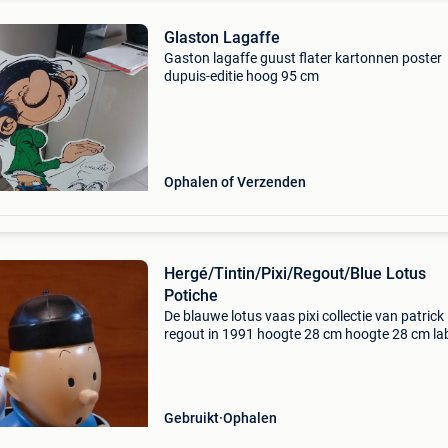
Glaston Lagaffe
Gaston lagaffe guust flater kartonnen poster
dupuis-editie hoog 95 cm
Ophalen of Verzenden
Hergé/Tintin/Pixi/Regout/Blue Lotus
Potiche
De blauwe lotus vaas pixi collectie van patrick
regout in 1991 hoogte 28 cm hoogte 28 cm la
aan de onderkant van de basis - zonder de ori
witte kartonnen doos zeer goede staat met de
hand gel
Gebruikt
Ophalen