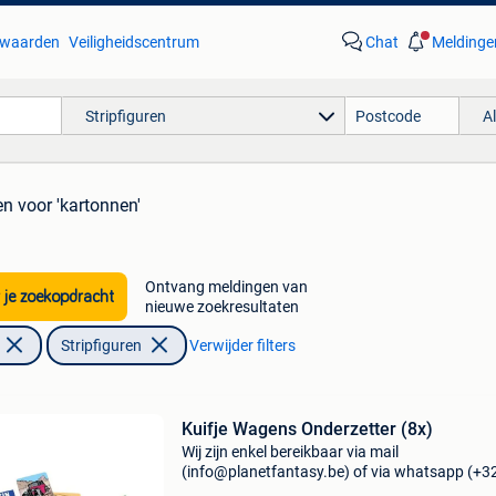
waarden
Veiligheidscentrum
Chat
Meldinge
Stripfiguren
A
en
voor 'kartonnen'
Ontvang meldingen van
 je zoekopdracht
nieuwe zoekresultaten
Stripfiguren
Verwijder filters
Kuifje Wagens Onderzetter (8x)
Wij zijn enkel bereikbaar via mail
(info@planetfantasy.be) of via whatsapp (+3
288 08 80). Vragen? Aarzel niet om ons te