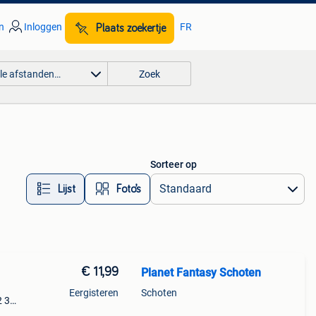
n
Inloggen
FR
Plaats zoekertje
lle afstanden…
Zoek
Sorteer op
Lijst
Foto’s
€ 11,99
Planet Fantasy Schoten
Eergisteren
Schoten
2 3