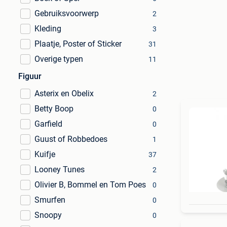
Gebruiksvoorwerp
2
Kleding
3
Plaatje, Poster of Sticker
31
Overige typen
11
Figuur
Asterix en Obelix
2
Betty Boop
0
Garfield
0
Guust of Robbedoes
1
Kuifje
37
Looney Tunes
2
Olivier B, Bommel en Tom Poes
0
Smurfen
0
Snoopy
0