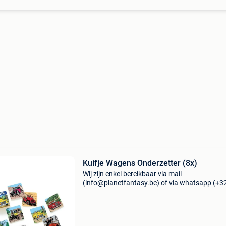
Kuifje Wagens Onderzetter (8x)
Wij zijn enkel bereikbaar via mail
(info@planetfantasy.be) of via whatsapp (+3
288 08 80). Vragen? Aarzel niet om ons te
contacteren! ------------------------------------------ Kuifj
wagens onderz