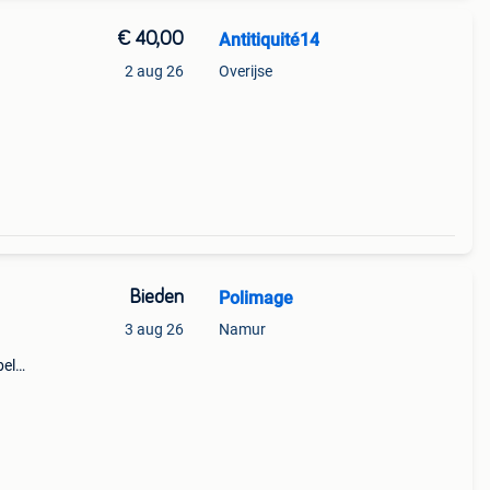
€ 40,00
Antitiquité14
2 aug 26
Overijse
Bieden
Polimage
3 aug 26
Namur
bel
ginele