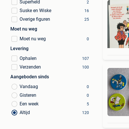
Superheld
2
Suske en Wiske
16
Overige figuren
25
Moet nu weg
Moet nu weg
0
Levering
Ophalen
107
Verzenden
100
Aangeboden sinds
Vandaag
0
Gisteren
0
Een week
5
Altijd
120