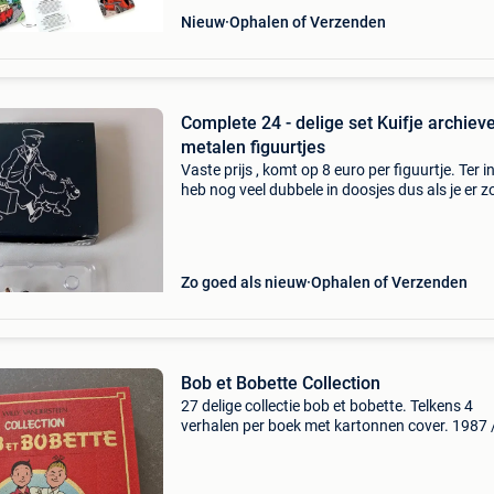
Nieuw
Ophalen of Verzenden
Complete 24 - delige set Kuifje archiev
metalen figuurtjes
Vaste prijs , komt op 8 euro per figuurtje. Ter inf
heb nog veel dubbele in doosjes dus als je er z
om uw serie aan te vullen laat me gerust wete
welke je zoekt. Hergé - moulinsart , iets v
Zo goed als nieuw
Ophalen of Verzenden
Bob et Bobette Collection
27 delige collectie bob et bobette. Telkens 4
verhalen per boek met kartonnen cover. 1987 
1988 67 - 70 71 - 74 75 - 78 79 - 82 83 - 86 87 
91 - 94 95 - 98 99 - 102 103 - 106 107 - 110 11
114