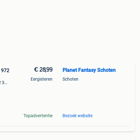
€ 28,99
Planet Fantasy Schoten
1972
Eergisteren
Schoten
2 3
je set
Topadvertentie
Bezoek website