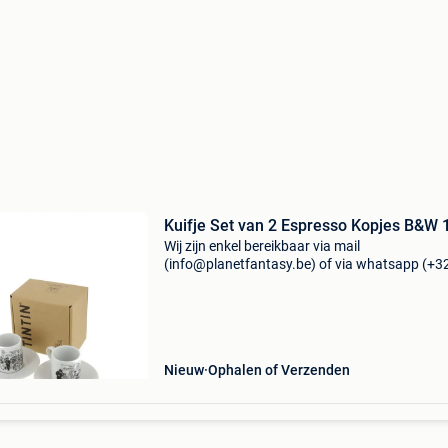
Kuifje Set van 2 Espresso Kopjes B&W 
Wij zijn enkel bereikbaar via mail
(info@planetfantasy.be) of via whatsapp (+3
288 08 80). Vragen? Aarzel niet om ons te
contacteren! ------------------------------------------ Kuif
van 2 esp
Nieuw
Ophalen of Verzenden