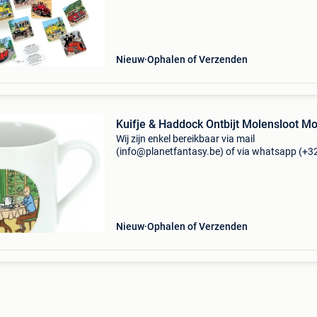
contacteren! ------------------------------------------ Kuifj
wagens onderz
Nieuw
Ophalen of Verzenden
Kuifje & Haddock Ontbijt Molensloot M
Wij zijn enkel bereikbaar via mail
(info@planetfantasy.be) of via whatsapp (+3
288 08 80). Vragen? Aarzel niet om ons te
contacteren! ------------------------------------------ Kuif
haddock
Nieuw
Ophalen of Verzenden