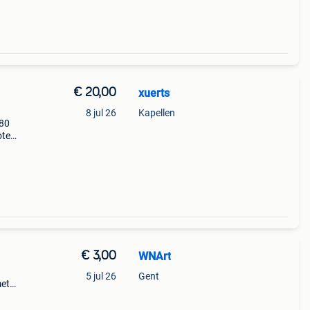
€ 20,00
xuerts
8 jul 26
Kapellen
 80
ote
y voor
€ 3,00
WNArt
5 jul 26
Gent
met