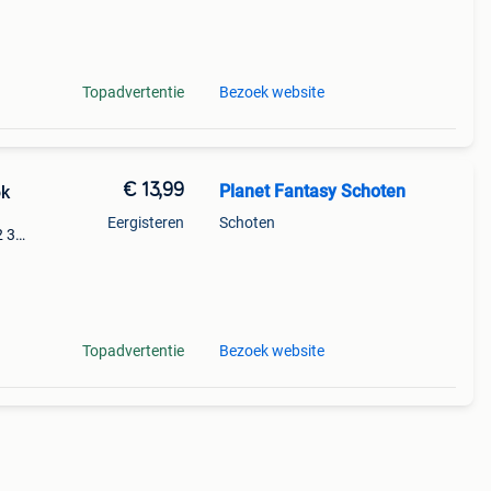
e
Topadvertentie
Bezoek website
€ 13,99
Planet Fantasy Schoten
ok
Eergisteren
Schoten
2 3
je &
Topadvertentie
Bezoek website