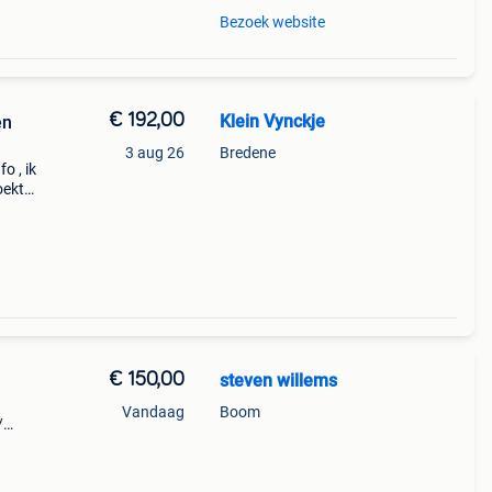
Bezoek website
€ 192,00
Klein Vynckje
en
3 aug 26
Bredene
o , ik
oekt
n
€ 150,00
steven willems
Vandaag
Boom
/
- 90
1 -