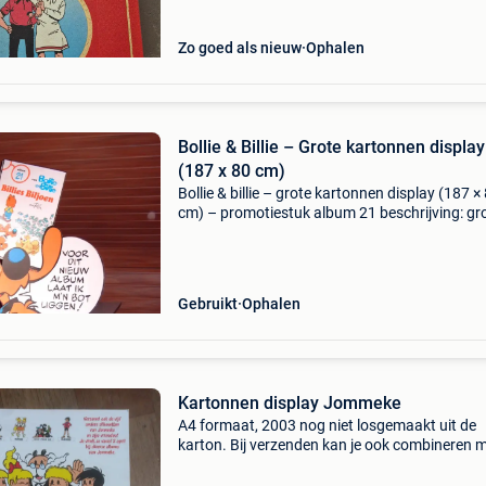
Zo goed als nieuw
Ophalen
Bollie & Billie – Grote kartonnen display
(187 x 80 cm)
Bollie & billie – grote kartonnen display (187 ×
cm) – promotiestuk album 21 beschrijving: gr
originele bollie & billie kartonnen promodispla
album 21. Het stuk is 187 × 80 cm, in
Gebruikt
Ophalen
Kartonnen display Jommeke
A4 formaat, 2003 nog niet losgemaakt uit de
karton. Bij verzenden kan je ook combineren 
stripverhalen (zie andere zoekertjes) 6 stuks
beschikbaar. Prijs is per stuk.