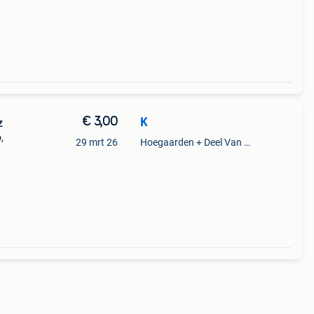
€ 3,00
K
z
,
29 mrt 26
Hoegaarden + Deel Van Kumtich + Deel Van Tienen
f