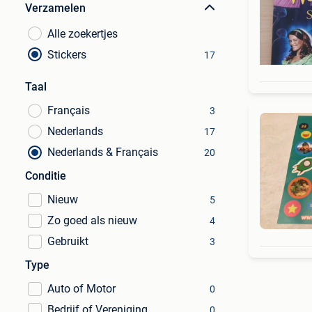
Verzamelen
Alle zoekertjes
Stickers
17
Taal
Français
3
Nederlands
17
Nederlands & Français
20
Conditie
Nieuw
5
Zo goed als nieuw
4
Gebruikt
3
Type
Auto of Motor
0
Bedrijf of Vereniging
0