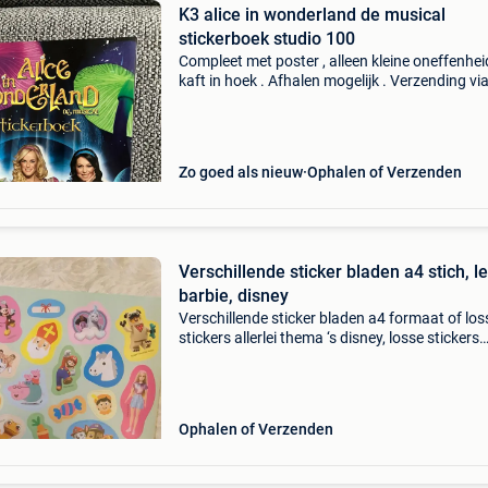
K3 alice in wonderland de musical
stickerboek studio 100
Compleet met poster , alleen kleine oneffenhe
kaft in hoek . Afhalen mogelijk . Verzending vi
mondial relay of bpost
Zo goed als nieuw
Ophalen of Verzenden
Verschillende sticker bladen a4 stich, l
barbie, disney
Verschillende sticker bladen a4 formaat of los
stickers allerlei thema ‘s disney, losse stickers
disney, de kampioenen, diddl, studio 100, jame
cooke, k3 , stich, lego, paw patrol, super mari
Ophalen of Verzenden