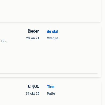
Bieden
de stal
28 jan 21
Overijse
112
niet
€ 4,00
Tine
31 okt 25
Putte