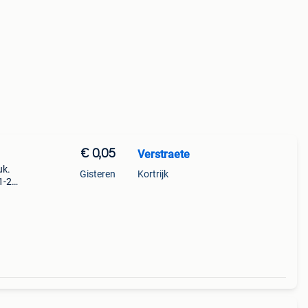
€ 0,05
Verstraete
uk.
Gisteren
Kortrijk
1-22-
65-
04-