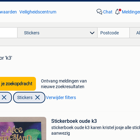
waarden
Veiligheidscentrum
Chat
Meldinge
Stickers
A
or 'k3'
Ontvang meldingen van
 je zoekopdracht
nieuwe zoekresultaten
Stickers
Verwijder filters
Stickerboek oude k3
​stickerboek oude k3 karen kristel josje alle sti
aanwezig