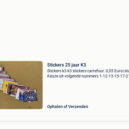
Stickers 25 jaar K3
Stickers k3 k3 stickers carrefour. 0,05 Euro/st
Keuze uit volgende nummers 1-12-13-15-17-2
26-28-30-33-35-36-37-53-54-56-57-58-62-64-
68-69-73-77-78-80-84-93-96-97-98-101-103-1
105-108-110-
Ophalen of Verzenden