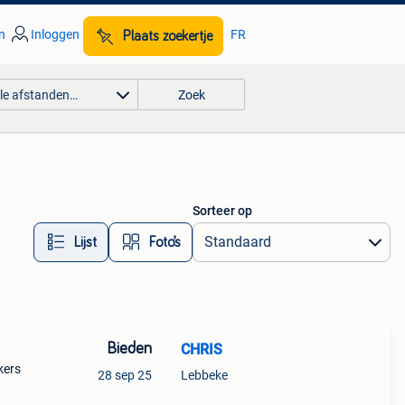
n
Inloggen
FR
Plaats zoekertje
lle afstanden…
Zoek
Sorteer op
Lijst
Foto’s
Bieden
CHRIS
ckers
28 sep 25
Lebbeke