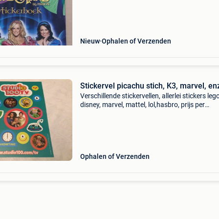
Nieuw
Ophalen of Verzenden
Stickervel picachu stich, K3, marvel, en
Verschillende stickervellen, allerlei stickers lego
disney, marvel, mattel, lol,hasbro, prijs per
stickervel, stickers af te halen te hoegaarden o
verzendkosten voor de koper.
Ophalen of Verzenden