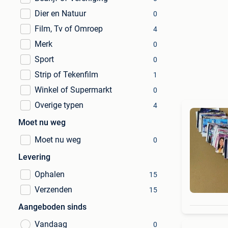
Dier en Natuur
0
Film, Tv of Omroep
4
Merk
0
Sport
0
Strip of Tekenfilm
1
Winkel of Supermarkt
0
Overige typen
4
Moet nu weg
Moet nu weg
0
Levering
Ophalen
15
Verzenden
15
Aangeboden sinds
Vandaag
0