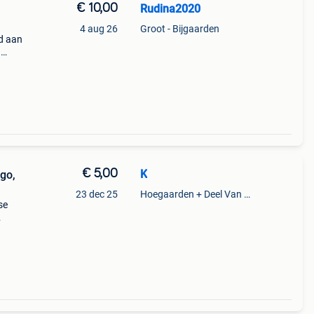
€ 10,00
Rudina2020
4 aug 26
Groot - Bijgaarden
id aan
a
€ 5,00
K
ego,
23 dec 25
Hoegaarden + Deel Van Kumtich + Deel Van Tienen
se
s
o, may