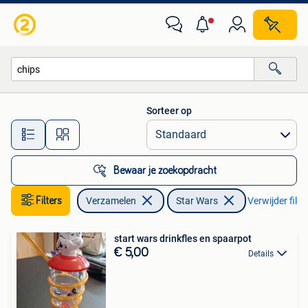
Star Wars
Sorteer op
Alle afstanden…
Bewaar je zoekopdracht
Filters
Verzamelen
Star Wars
Verwijder filte
start wars drinkfles en spaarpot
€ 5,00
Details