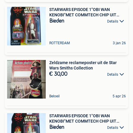
STARWARS EPISODE 1"OBI WAN
KENOBI"MET COMMTECH CHIP UIT
1999
Bieden
Details
ROTTERDAM
3 jan 26
Zeldzame reclameposter uit de Star
Wars Smiths Collection
€ 30,00
Details
Beloeil
5 apr 26
STARWARS EPISODE 1"OBI WAN
KENOBI"MET COMMTECH CHIP UIT
1999
Bieden
Details