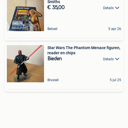
Smiths
€ 35,00
Details
Beloeil
5 apr 26
Star Wars The Phantom Menace figuren,
reader en chips
Bieden
Details
Brussel
5 jul 25