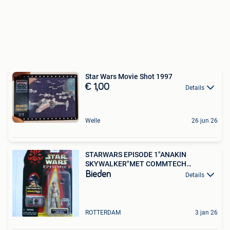
Star Wars Movie Shot 1997
€ 1,00
Details
Welle
26 jun 26
STARWARS EPISODE 1"ANAKIN
SKYWALKER"MET COMMTECH
CHIP1999
Bieden
Details
ROTTERDAM
3 jan 26