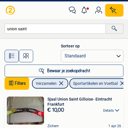
Sportartikelen en Voetbal
Sorteer op
Alle afstanden…
Bewaar je zoekopdracht
Filters
Verzamelen
Sportartikelen en Voetbal
Sjaal Union Saint Gilloise- Eintracht
Frankfurt
€ 10,00
Details
Zichem
1 apr 26