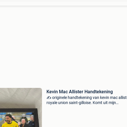
Kevin Mac Allister Handtekening
✍️ originele handtekening van kevin mac allist
royale union saint-gilloise. Komt uit mijn
persoonlijke collectie en wordt verkocht wege
een dubbel exemplaar. De handtekening word
verkocht zonder