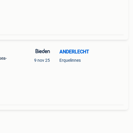
Bieden
ANDERLECHT
sea-
9 nov 25
Erquelinnes