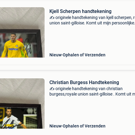
Kjell Scherpen handtekening
✍️ originele handtekening van kjell scherpen, 
union saint-gilloise. Komt uit mijn persoonlijke
collectie en wordt verkocht wegens een dubbe
exemplaar. De handtekening wordt verkocht
zonder kad
Nieuw
Ophalen of Verzenden
Christian Burgess Handtekening
✍️ originele handtekening van christian
burgess,royale union saint-gilloise . Komt uit m
persoonlijke collectie en wordt verkocht wege
een dubbel exemplaar. De handtekening word
verkocht zonder
Nieuw
Ophalen of Verzenden