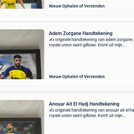
Nieuw
Ophalen of Verzenden
Adem Zorgane Handtekening
✍️ originele handtekening van adem zorgane,
royale union saint-gilloise. Komt uit mijn
persoonlijke collectie en wordt verkocht wege
een dubbel exemplaar. De handtekening word
verkocht zonder kader
Nieuw
Ophalen of Verzenden
Anouar Ait El Hadj Handtekening
✍️ originele handtekening van anouar ait el ha
royale union saint-gilloise. Komt uit mijn
persoonlijke collectie en wordt verkocht wege
een dubbel exemplaar. De handtekening word
verkocht zonder