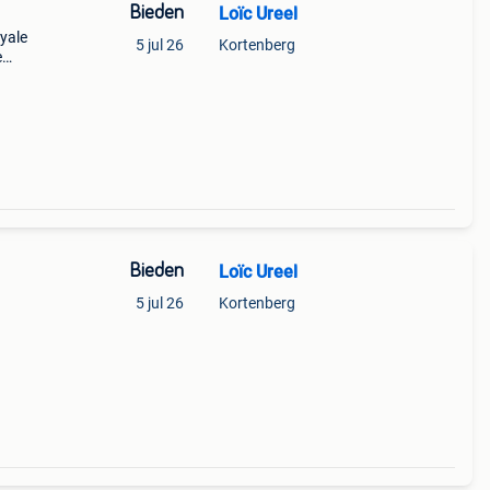
Bieden
Loïc Ureel
yale
5 jul 26
Kortenberg
e
l
Bieden
Loïc Ureel
5 jul 26
Kortenberg
ns
t