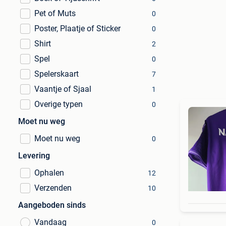
Pet of Muts
0
Poster, Plaatje of Sticker
0
Shirt
2
Spel
0
Spelerskaart
7
Vaantje of Sjaal
1
Overige typen
0
Moet nu weg
Moet nu weg
0
Levering
Ophalen
12
Verzenden
10
Aangeboden sinds
Vandaag
0