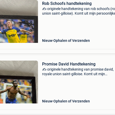
Rob Schoofs handtekening
✍️ originele handtekening van rob schoofs (ro
union saint-gilloise). Komt uit mijn persoonlijk
collectie en wordt verkocht wegens een dubbe
exemplaar. De handtekening wordt verkocht
zonder kader
Nieuw
Ophalen of Verzenden
Promise David Handtekening
✍️ originele handtekening van promise david,
royale union saint-gilloise. Komt uit mijn
persoonlijke collectie en wordt verkocht wege
een dubbel exemplaar. De handtekening word
verkocht zonder kade
Nieuw
Ophalen of Verzenden