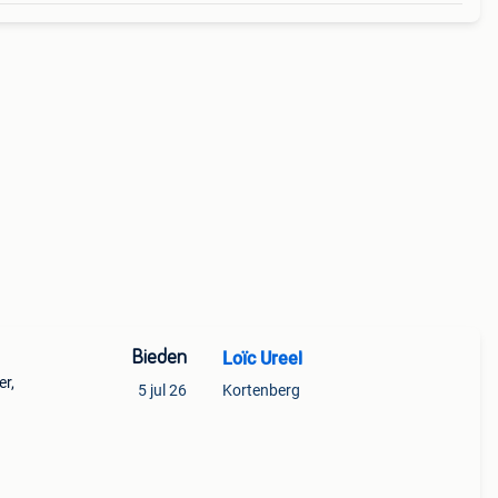
Bieden
Loïc Ureel
er,
5 jul 26
Kortenberg
ns
t