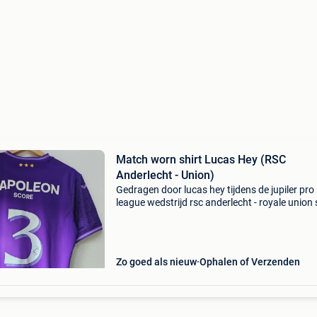
Match worn shirt Lucas Hey (RSC
Anderlecht - Union)
Gedragen door lucas hey tijdens de jupiler pro
league wedstrijd rsc anderlecht - royale union 
gilloise (10 mei 2025). Gesigneerd door lucas 
het rugnummer 3. Het rsc anderlecht thuisshir
Zo goed als nieuw
Ophalen of Verzenden