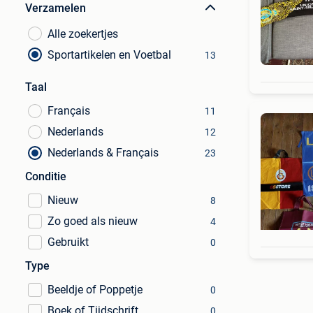
Verzamelen
Alle zoekertjes
Sportartikelen en Voetbal
13
Taal
Français
11
Nederlands
12
Nederlands & Français
23
Conditie
Nieuw
8
Zo goed als nieuw
4
Gebruikt
0
Type
Beeldje of Poppetje
0
Boek of Tijdschrift
0