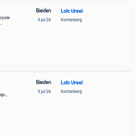
Bieden
Loïc Ureel
royale
5 jul 26
Kortenberg
l
Bieden
Loïc Ureel
5 jul 26
Kortenberg
ijn
ns
t