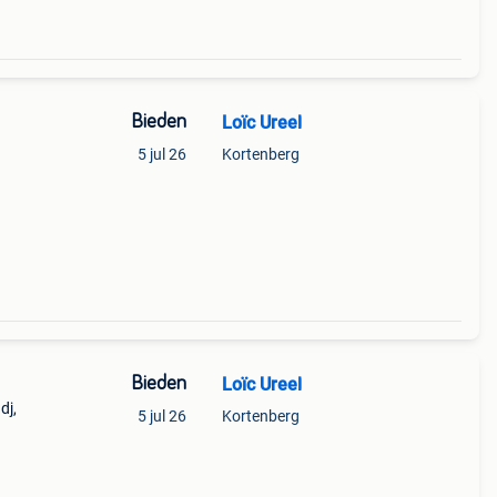
Bieden
Loïc Ureel
5 jul 26
Kortenberg
ns
t
Bieden
Loïc Ureel
dj,
5 jul 26
Kortenberg
ns
t