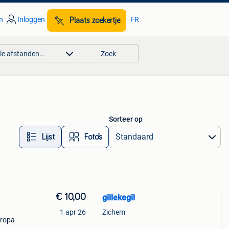
n
Inloggen
FR
Plaats zoekertje
lle afstanden…
Zoek
Sorteer op
Lijst
Foto’s
€ 10,00
gillekegil
1 apr 26
Zichem
uropa