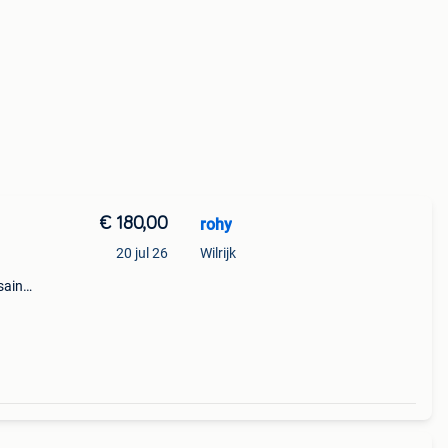
€ 180,00
rohy
20 jul 26
Wilrijk
saint-
hey in
t