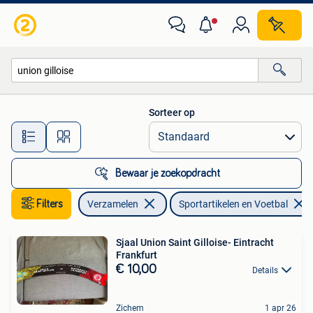
Sportartikelen en Voetbal
Sorteer op
Alle afstanden…
Bewaar je zoekopdracht
Filters
Verzamelen
Sportartikelen en Voetbal
Sjaal Union Saint Gilloise- Eintracht
Frankfurt
€ 10,00
Details
Zichem
1 apr 26