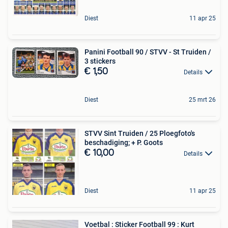
Diest
11 apr 25
Panini Football 90 / STVV - St Truiden /
3 stickers
€ 1,50
Details
Diest
25 mrt 26
STVV Sint Truiden / 25 Ploegfoto's
beschadiging; + P. Goots
€ 10,00
Details
Diest
11 apr 25
Voetbal : Sticker Football 99 : Kurt