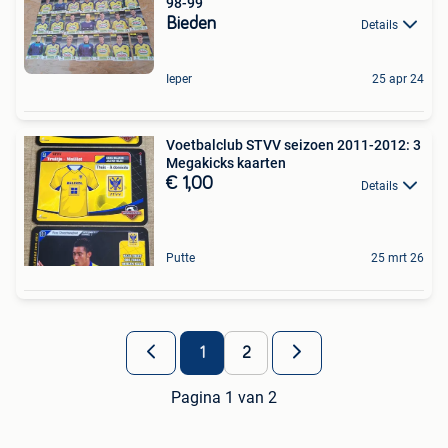
98-99
Bieden
Details
Ieper
25 apr 24
Voetbalclub STVV seizoen 2011-2012: 3
Megakicks kaarten
€ 1,00
Details
Putte
25 mrt 26
1
2
Pagina 1 van 2