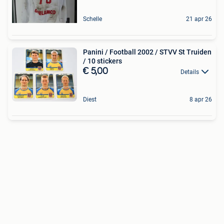
Schelle
21 apr 26
Panini / Football 2002 / STVV St Truiden
/ 10 stickers
€ 5,00
Details
Diest
8 apr 26