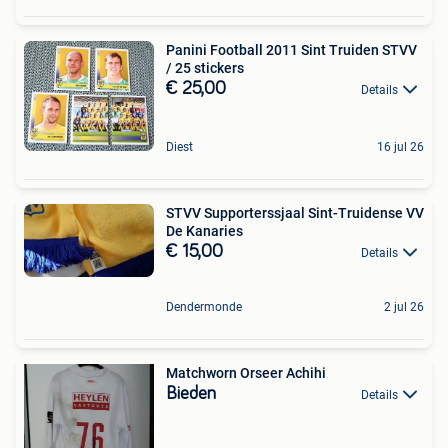
Panini Football 2011 Sint Truiden STVV
/ 25 stickers
€ 25,00
Details
Diest
16 jul 26
STVV Supporterssjaal Sint-Truidense VV
De Kanaries
€ 15,00
Details
Dendermonde
2 jul 26
Matchworn Orseer Achihi
Bieden
Details