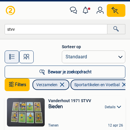
Sportartikelen en Voetbal
Sorteer op
Alle afstanden…
Bewaar je zoekopdracht
Filters
Verzamelen
Sportartikelen en Voetbal
Vanderhout 1971 STVV
Bieden
Details
Tienen
12 apr 26