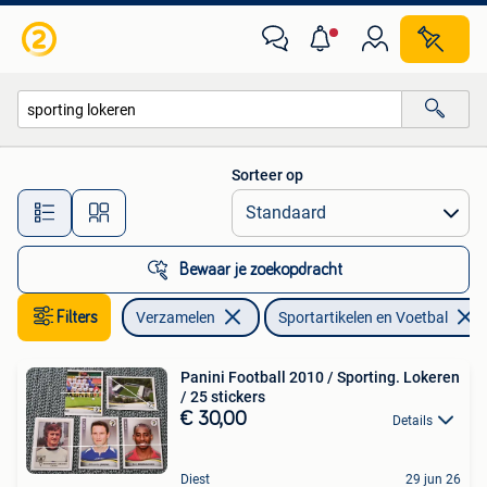
Sportartikelen en Voetbal
Sorteer op
Alle afstanden…
Bewaar je zoekopdracht
Filters
Verzamelen
Sportartikelen en Voetbal
Panini Football 2010 / Sporting. Lokeren
/ 25 stickers
€ 30,00
Details
Diest
29 jun 26