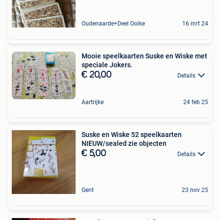
Oudenaarde+Deel Ooike
16 mrt 24
Mooie speelkaarten Suske en Wiske met
speciale Jokers.
€ 20,00
Details
Aartrijke
24 feb 25
Suske en Wiske 52 speelkaarten
NIEUW/sealed zie objecten
€ 5,00
Details
Gent
23 nov 25