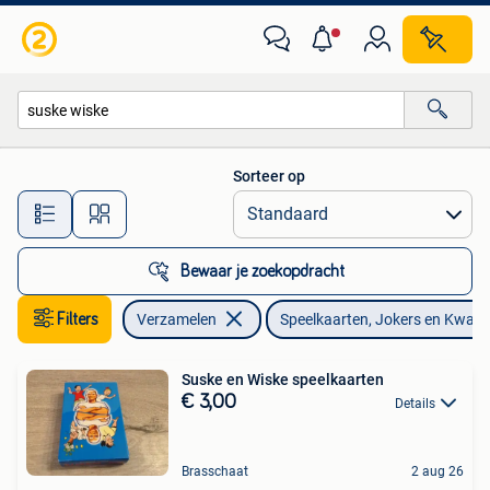
Speelkaarten, Jokers en Kwartetten
Sorteer op
Alle afstanden…
Bewaar je zoekopdracht
Filters
Verzamelen
Speelkaarten, Jokers en Kwart
Suske en Wiske speelkaarten
€ 3,00
Details
Brasschaat
2 aug 26