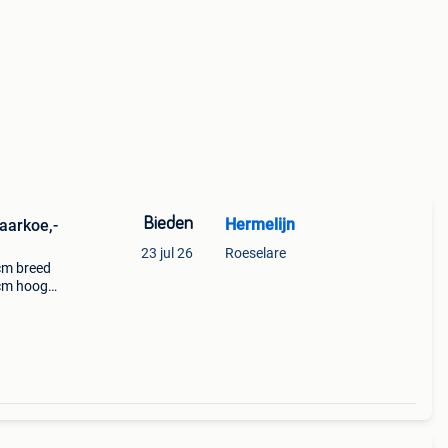
Bieden
Hermelijn
aarkoe,-
23 jul 26
Roeselare
cm breed
 cm hoog,
16 cm
n