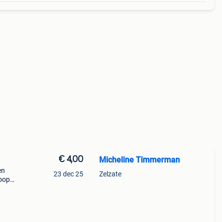
€ 4,00
Micheline Timmerman
en
23 dec 25
Zelzate
koop