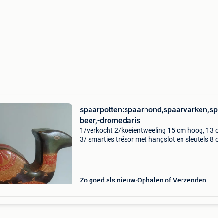
spaarpotten:spaarhond,spaarvarken,sp
beer,-dromedaris
1/verkocht 2/koeientweeling 15 cm hoog, 13 
3/ smarties trésor met hangslot en sleutels 8
13 cm breed 4/ roze + blauwe beer met hoed 
hoog 5/ hond in mand 15 cm hoog 6/ varken i
Zo goed als nieuw
Ophalen of Verzenden