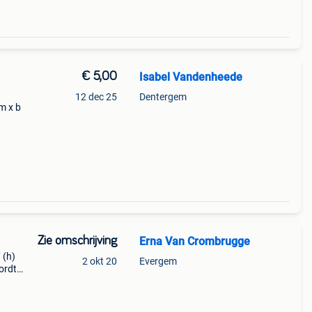
€ 5,00
Isabel Vandenheede
12 dec 25
Dentergem
m x b
Zie omschrijving
Erna Van Crombrugge
 (h)
2 okt 20
Evergem
ordt
rkens
en