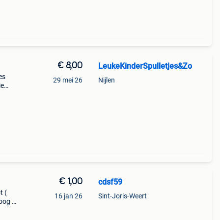
€ 8,00
LeukeKinderSpulletjes&Zo
es
29 mei 26
Nijlen
ie
an je
€ 1,00
cdsf59
t (
16 jan 26
Sint-Joris-Weert
oog ,
t
pe