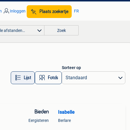
n
Inloggen
FR
Plaats zoekertje
lle afstanden…
Zoek
Sorteer op
Lijst
Foto’s
Bieden
Isabelle
Eergisteren
Berlare