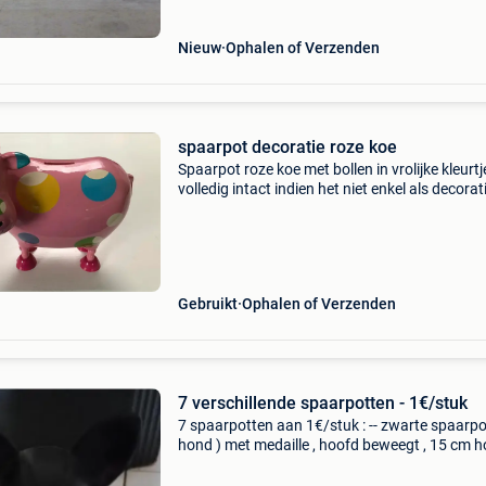
Nieuw
Ophalen of Verzenden
spaarpot decoratie roze koe
Spaarpot roze koe met bollen in vrolijke kleurtj
volledig intact indien het niet enkel als decorat
wordt gebruikt maar ook als spaarpot en de
spaarpot regelmatig open en dicht moet dan k
best
Gebruikt
Ophalen of Verzenden
7 verschillende spaarpotten - 1€/stuk
7 spaarpotten aan 1€/stuk : -- zwarte spaarpo
hond ) met medaille , hoofd beweegt , 15 cm h
gleuf op de rug , kan onderaan open , -- 1 groo
varken 27x30 cm ( steen ) gaat langs onder o