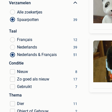
Verzamelen
Alle zoekertjes
Spaarpotten
39
Taal
Français
12
Nederlands
39
Nederlands & Français
51
Conditie
Nieuw
8
Zo goed als nieuw
17
Gebruikt
7
Thema
Dier
11
Object of Gebouw
2