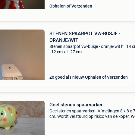
Ophalen of Verzenden
STENEN SPAARPOT VW-BUSJE -
ORANJE/WIT
Stenen spaarpot vw-busje - oranje/wit h : 14 c
: 12 cm x l : 27 cm
Zo goed als nieuw
Ophalen of Verzenden
Geel stenen spaarvarken.
Geel stenen spaarvarken. Afmetingen 8 x 8 x 7
cm. Wordt verstuurd op risico van de koper. W
wel zeer goed ingepakt. Er zijn nog andere va
te koop: zie advertenties. Prijs overeen te kom