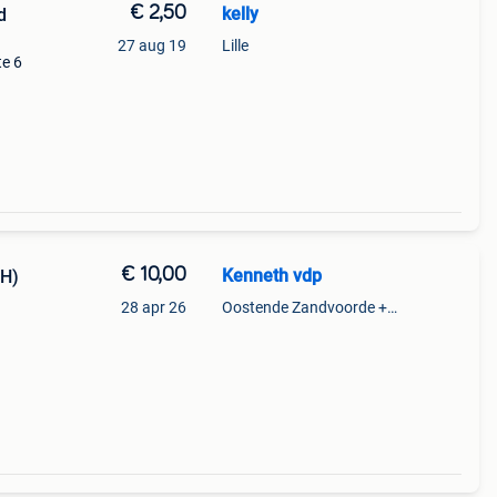
€ 2,50
kelly
d
27 aug 19
Lille
te 6
€ 10,00
Kenneth vdp
21 (H)
28 apr 26
Oostende Zandvoorde +Oostende