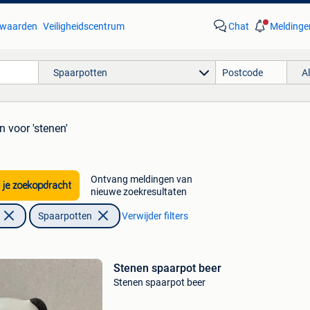
waarden
Veiligheidscentrum
Chat
Meldinge
Spaarpotten
A
en
voor 'stenen'
Ontvang meldingen van
 je zoekopdracht
nieuwe zoekresultaten
Spaarpotten
Verwijder filters
Stenen spaarpot beer
Stenen spaarpot beer