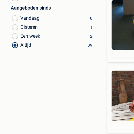
Aangeboden sinds
Vandaag
0
Gisteren
1
Een week
2
Altijd
39