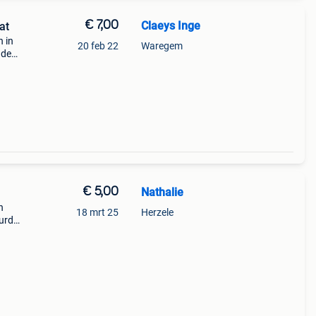
€ 7,00
Claeys Inge
at
n in
20 feb 22
Waregem
 de
€ 5,00
Nathalie
n
18 mrt 25
Herzele
uurd
r.