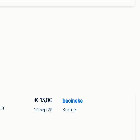
€ 13,00
bacineke
ing
10 sep 25
Kortrijk
een