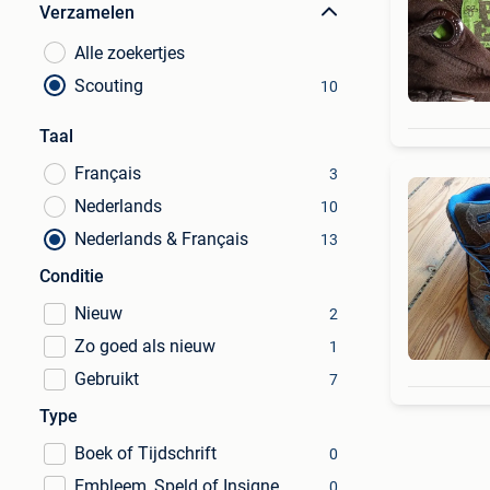
Verzamelen
Alle zoekertjes
Scouting
10
Taal
Français
3
Nederlands
10
Nederlands & Français
13
Conditie
Nieuw
2
Zo goed als nieuw
1
Gebruikt
7
Type
Boek of Tijdschrift
0
Embleem, Speld of Insigne
0