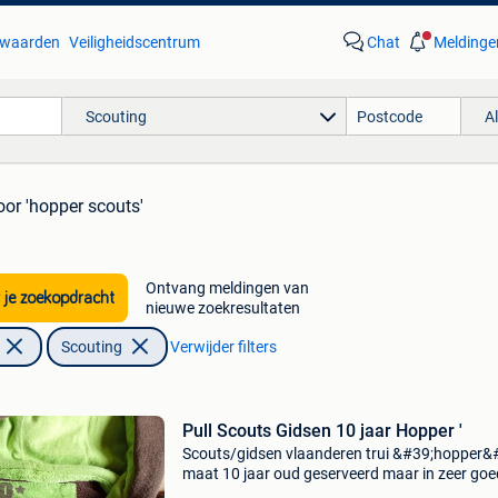
waarden
Veiligheidscentrum
Chat
Meldinge
Scouting
A
oor 'hopper scouts'
Ontvang meldingen van
 je zoekopdracht
nieuwe zoekresultaten
Scouting
Verwijder filters
Pull Scouts Gidsen 10 jaar Hopper '
Scouts/gidsen vlaanderen trui &#39;hopper&
maat 10 jaar oud geserveerd maar in zeer go
staat! Om in beslag te nemen!