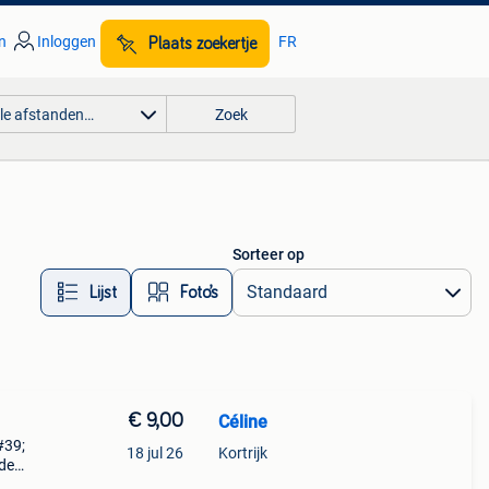
n
Inloggen
FR
Plaats zoekertje
lle afstanden…
Zoek
Sorteer op
Lijst
Foto’s
€ 9,00
Céline
#39;
18 jul 26
Kortrijk
ede