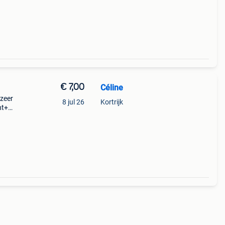
€ 7,00
Céline
zeer
8 jul 26
Kortrijk
ht+
eslag