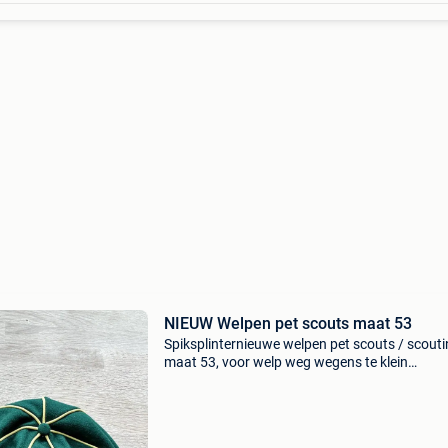
NIEUW Welpen pet scouts maat 53
Spiksplinternieuwe welpen pet scouts / scout
maat 53, voor welp weg wegens te klein
aangekocht en reeds naam erin geschreven g
enkele keer gedragen nieuwprijs: 20 euro
aangekocht bij hopper wink