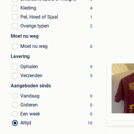
Kleding
4
Pet, Hoed of Sjaal
1
Overige typen
2
Moet nu weg
Moet nu weg
0
Levering
Ophalen
9
Verzenden
5
Aangeboden sinds
Vandaag
0
Gisteren
0
Een week
0
Altijd
10