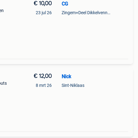
€ 10,00
CG
en
23 jul 26
Zingem+Deel Dikkelvenne En Nederzwalm-Hermelgem
€ 12,00
Nick
outs
8 mrt 26
Sint-Niklaas