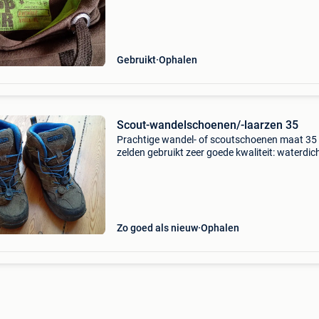
Gebruikt
Ophalen
Scout-wandelschoenen/-laarzen 35
Prachtige wandel- of scoutschoenen maat 35 
zelden gebruikt zeer goede kwaliteit: waterdic
italiaans merk cmp gekocht bij hopper om in b
te nemen!
Zo goed als nieuw
Ophalen