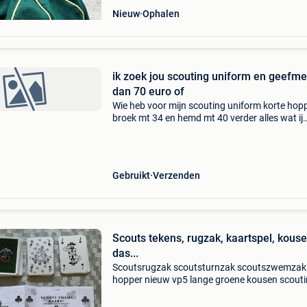
Nieuw
Ophalen
ik zoek jou scouting uniform en geefmeer
dan 70 euro of
Wie heb voor mijn scouting uniform korte hop
broek mt 34 en hemd mt 40 verder alles wat ij
draag dat zal over nemen van je mail me maar
scout en je krijg goed bod van me ik jou unifo
maar wat
Gebruikt
Verzenden
Scouts tekens, rugzak, kaartspel, kouse
das...
Scoutsrugzak scoutsturnzak scoutszwemzak
hopper nieuw vp5 lange groene kousen scout
28cm maat 1( 33, 36) goeie staat vp3 scouts
sjaal roeselare blauw/ wit en blauberg/ harel