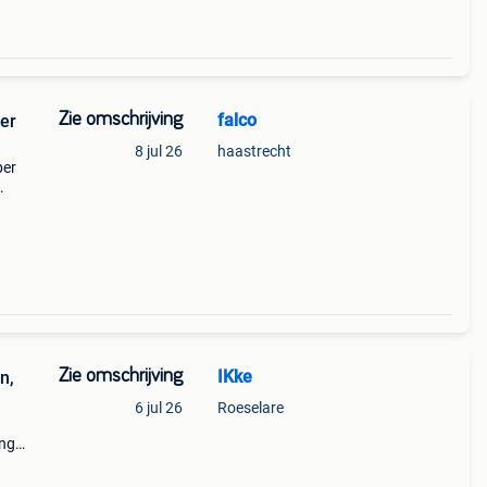
Zie omschrijving
falco
8 jul 26
haastrecht
per
rm zeg
Zie omschrijving
IKke
n,
6 jul 26
Roeselare
ing
das/
beke