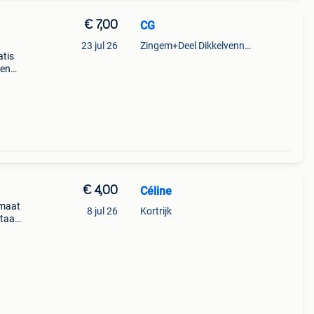
€ 7,00
CG
23 jul 26
Zingem+Deel Dikkelvenne En Nederzwalm-Hermelgem
atis
men
€ 4,00
Céline
 maat
8 jul 26
Kortrijk
staat