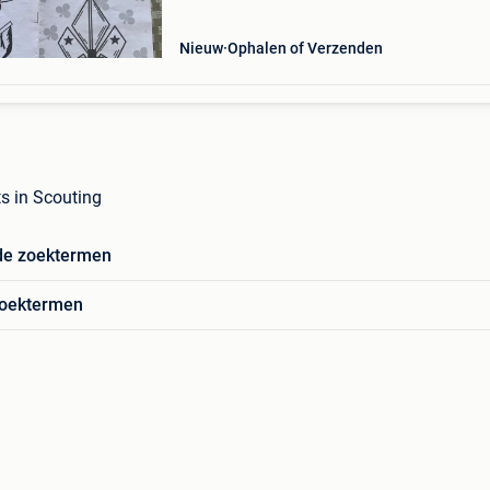
blauw/groen vp5
Nieuw
Ophalen of Verzenden
s in Scouting
de zoektermen
zoektermen