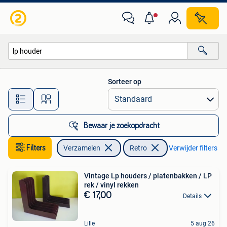
Retro
Sorteer op
Alle afstanden…
Bewaar je zoekopdracht
Filters
Verzamelen
Retro
Verwijder filters
Vintage Lp houders / platenbakken / LP
rek / vinyl rekken
€ 17,00
Details
Lille
5 aug 26