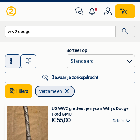
Verzamelen
Sorteer op
Alle afstanden…
Bewaar je zoekopdracht
Filters
Verzamelen
US WW2 gietteut jerrycan Willys Dodge
Ford GMC
€ 55,00
Details