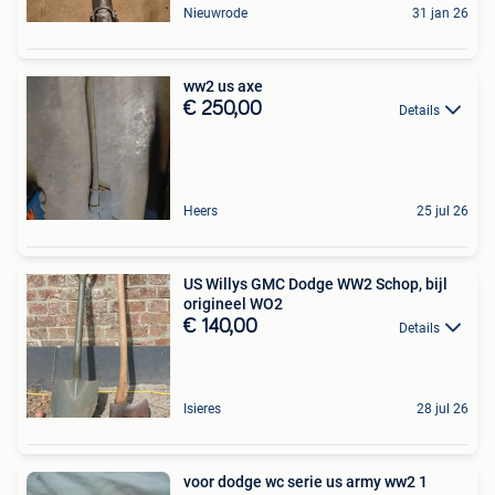
Nieuwrode
31 jan 26
ww2 us axe
€ 250,00
Details
Heers
25 jul 26
US Willys GMC Dodge WW2 Schop, bijl
origineel WO2
€ 140,00
Details
Isieres
28 jul 26
voor dodge wc serie us army ww2 1