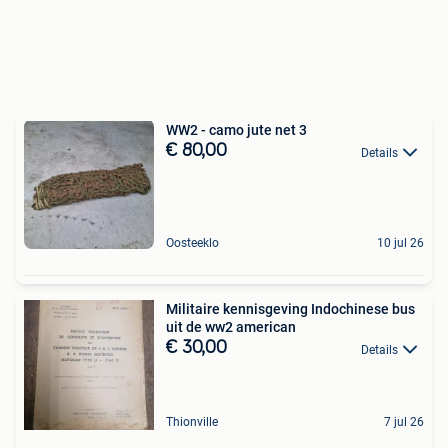
WW2 - camo jute net 3
€ 80,00
Details
Oosteeklo
10 jul 26
Militaire kennisgeving Indochinese bus
uit de ww2 american
€ 30,00
Details
Thionville
7 jul 26