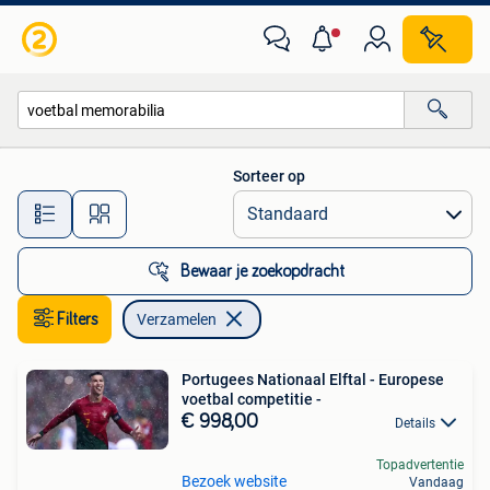
Verzamelen
Sorteer op
Alle afstanden…
Bewaar je zoekopdracht
Filters
Verzamelen
Portugees Nationaal Elftal - Europese
voetbal competitie -
€ 998,00
Details
Topadvertentie
Bezoek website
Vandaag