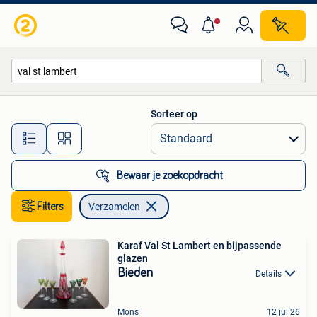
Verzamelen
Sorteer op
Alle afstanden…
Bewaar je zoekopdracht
Filters
Verzamelen
Karaf Val St Lambert en bijpassende
glazen
Bieden
Details
Mons
12 jul 26