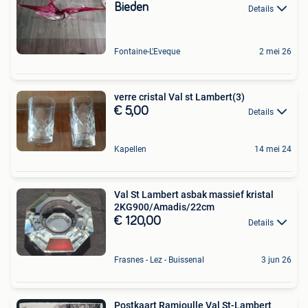
Bieden
Details
Fontaine-L'Eveque
2 mei 26
verre cristal Val st Lambert(3)
€ 5,00
Details
Kapellen
14 mei 24
Val St Lambert asbak massief kristal
2KG900/Amadis/22cm
€ 120,00
Details
Frasnes - Lez - Buissenal
3 jun 26
Postkaart Ramioulle Val St-Lambert