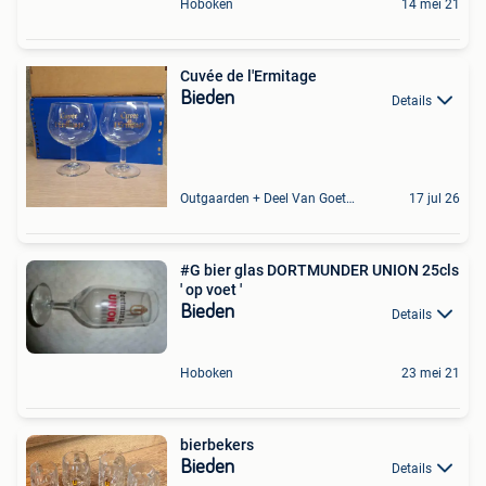
Hoboken
14 mei 21
Cuvée de l'Ermitage
Bieden
Details
Outgaarden + Deel Van Goetsenhoven
17 jul 26
#G bier glas DORTMUNDER UNION 25cls
' op voet '
Bieden
Details
Hoboken
23 mei 21
bierbekers
Bieden
Details