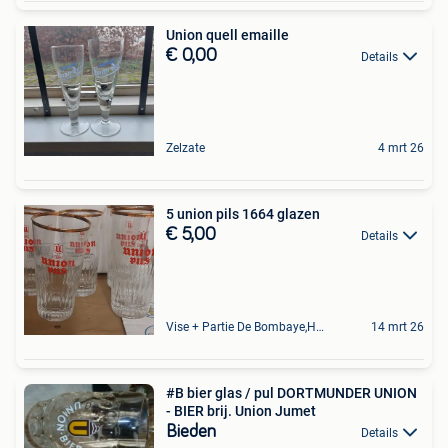
Union quell emaille
€ 0,00
Details
Zelzate
4 mrt 26
5 union pils 1664 glazen
€ 5,00
Details
Vise + Partie De Bombaye,Hac- Court, Hermalle-Ss-Argenteau
14 mrt 26
#B bier glas / pul DORTMUNDER UNION
- BIER brij. Union Jumet
Bieden
Details