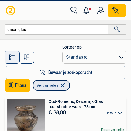
Verzamelen
Sorteer op
Alle afstanden…
Bewaar je zoekopdracht
Filters
Verzamelen
Oud-Romeins, Keizerrijk Glas
paarsbruine vaas - 78 mm
€ 28,00
Details
Topadvertentie