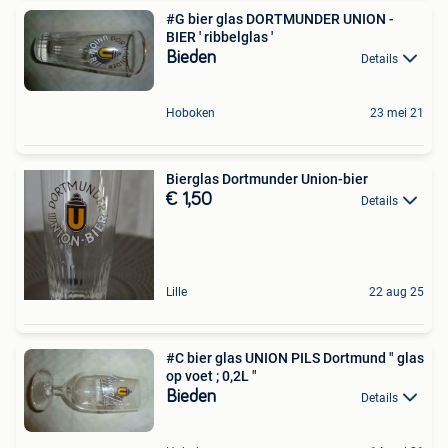
#G bier glas DORTMUNDER UNION -
BIER ' ribbelglas '
Bieden
Details
Hoboken
23 mei 21
Bierglas Dortmunder Union-bier
€ 1,50
Details
Lille
22 aug 25
#C bier glas UNION PILS Dortmund " glas
op voet ; 0,2L "
Bieden
Details