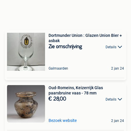
Dortmunder Union : Glazen Union Bier +
asbak
Zie omschrijving
Details
Galmaarden
2 jan 24
Oud-Romeins, Keizerrijk Glas
paarsbruine vaas - 78 mm
€ 28,00
Details
Bezoek website
2 jan 24