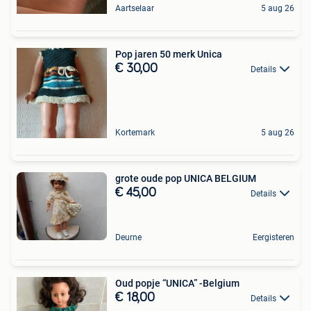
Aartselaar
5 aug 26
Pop jaren 50 merk Unica
€ 30,00
Details
Kortemark
5 aug 26
grote oude pop UNICA BELGIUM
€ 45,00
Details
Deurne
Eergisteren
Oud popje “UNICA” -Belgium
€ 18,00
Details