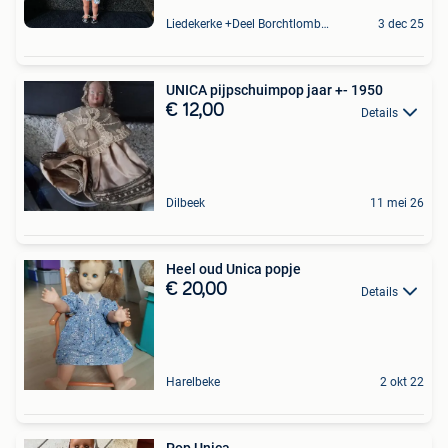
Liedekerke +Deel Borchtlombeek
3 dec 25
UNICA pijpschuimpop jaar +- 1950
€ 12,00
Details
Dilbeek
11 mei 26
Heel oud Unica popje
€ 20,00
Details
Harelbeke
2 okt 22