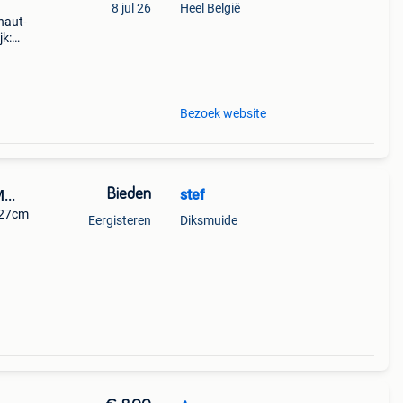
8 jul 26
Heel België
haut-
jk:
ur du
Bezoek website
Bieden
stef
..
 27cm
Eergisteren
Diksmuide
lgisch
ijn