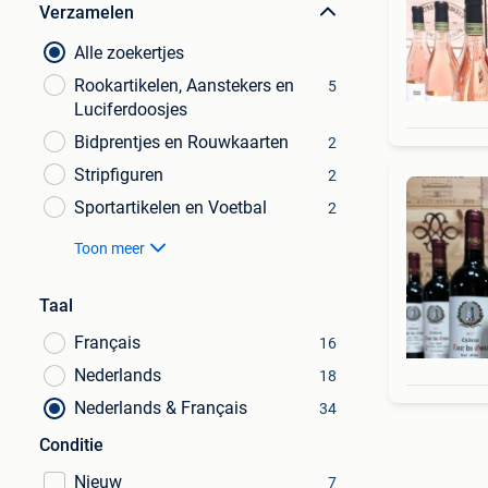
Verzamelen
Alle zoekertjes
Rookartikelen, Aanstekers en
5
Luciferdoosjes
Bidprentjes en Rouwkaarten
2
Stripfiguren
2
Sportartikelen en Voetbal
2
Toon meer
Taal
Français
16
Nederlands
18
Nederlands & Français
34
Conditie
Nieuw
7