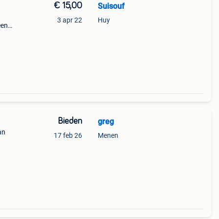
€ 15,00
Suisouf
3 apr 22
Huy
een
te
r
Bieden
greg
an
17 feb 26
Menen