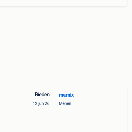
Bieden
marnix
12 jun 26
Menen