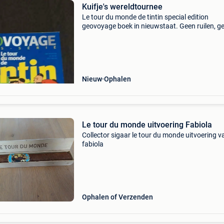
Kuifje's wereldtournee
Le tour du monde de tintin special edition
geovoyage boek in nieuwstaat. Geen ruilen, g
transacties/verzending via dhl of anderen op 
halen op site. Mogelijkheid tot verzending maa
enkel via bpo
Nieuw
Ophalen
Le tour du monde uitvoering Fabiola
Collector sigaar le tour du monde uitvoering v
fabiola
Ophalen of Verzenden