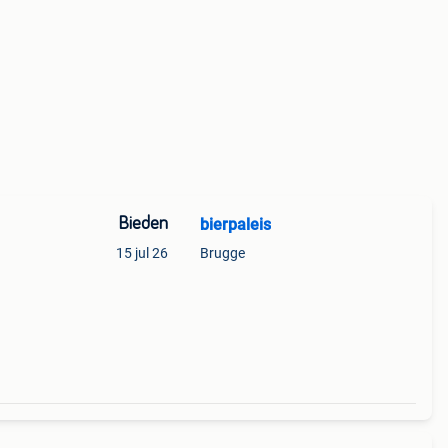
Bieden
bierpaleis
15 jul 26
Brugge