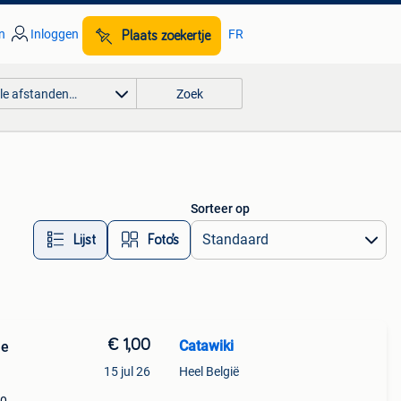
n
Inloggen
FR
Plaats zoekertje
lle afstanden…
Zoek
Sorteer op
Lijst
Foto’s
€ 1,00
Catawiki
ne
15 jul 26
Heel België