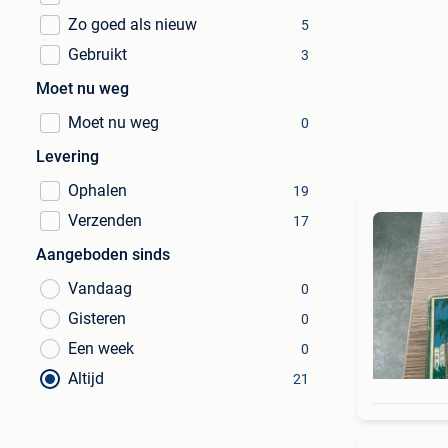
Zo goed als nieuw
5
Gebruikt
3
Moet nu weg
Moet nu weg
0
Levering
Ophalen
19
Verzenden
17
Aangeboden sinds
Vandaag
0
Gisteren
0
Een week
0
Altijd
21