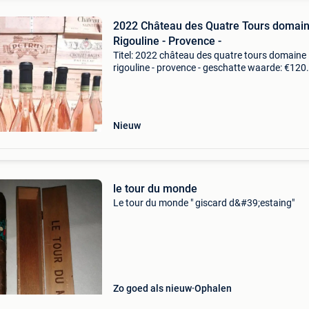
2022 Château des Quatre Tours domai
Rigouline - Provence -
Titel: 2022 château des quatre tours domaine
rigouline - provence - geschatte waarde: €120
Belangrijk: winnende biedingen zijn exclusief 
koperbescherming + €3 12 flessen van domai
des
Nieuw
le tour du monde
Le tour du monde " giscard d&#39;estaing"
Zo goed als nieuw
Ophalen