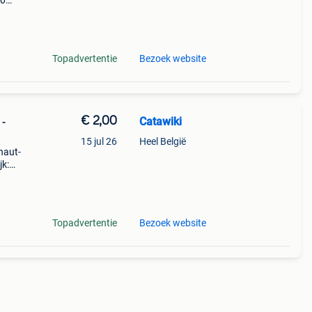
.0
9%
ne
Topadvertentie
Bezoek website
€ 2,00
Catawiki
 -
15 jul 26
Heel België
haut-
jk:
ur du
Topadvertentie
Bezoek website