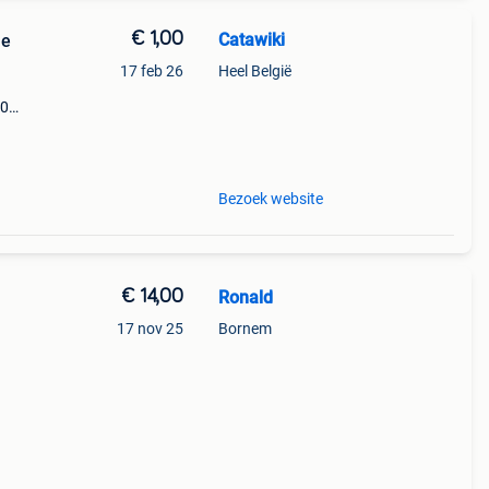
€ 1,00
Catawiki
ne
17 feb 26
Heel België
.0
9%
ne
Bezoek website
€ 14,00
Ronald
17 nov 25
Bornem