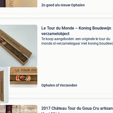
Zo goed als nieuw
Ophalen
Le Tour du Monde – Koning Boudewijn
verzamelobject
Te koop aangeboden: een originele le tour du
monde xl-verzamelsigaar met koning boudewi
de sigarenband. Dit is een vintage verzamelob
dat destijds werd uitgebracht als decoratieve
sigaar in e
Ophalen of Verzenden
2017 Château Tour du Goua Cru artisan