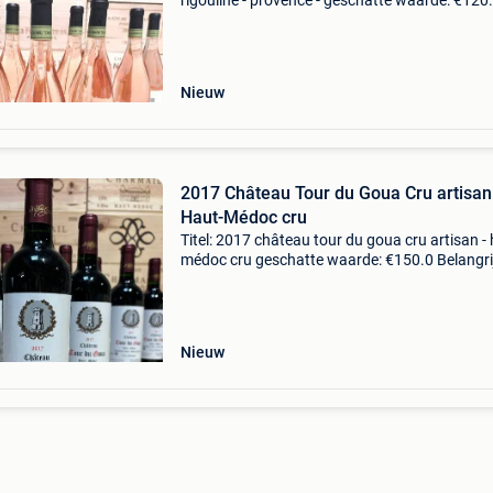
rigouline - provence - geschatte waarde: €120
Belangrijk: winnende biedingen zijn exclusief 
koperbescherming + €3 12 flessen van domai
des
Nieuw
2017 Château Tour du Goua Cru artisan
Haut-Médoc cru
Titel: 2017 château tour du goua cru artisan - 
médoc cru geschatte waarde: €150.0 Belangri
winnende biedingen zijn exclusief 9%
koperbescherming + €3 12 flessen château to
goua
Nieuw