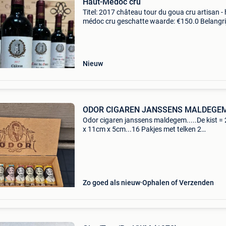
Haut-Médoc cru
Titel: 2017 château tour du goua cru artisan - 
médoc cru geschatte waarde: €150.0 Belangri
winnende biedingen zijn exclusief 9%
koperbescherming + €3 12 flessen château to
goua
Nieuw
ODOR CIGAREN JANSSENS MALDEGEM.
Odor cigaren janssens maldegem.....De kist =
x 11cm x 5cm...16 Pakjes met telken 2
cigaren.....Jaren 20. Sylvère maes was een be
wielrenner, actief als prof van 1933 tot 1948. Z
bijnaam
Zo goed als nieuw
Ophalen of Verzenden