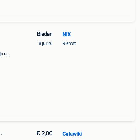
Bieden
NIX
8 jul 26
Riemst
jn op
ject
€ 2,00
Catawiki
 -