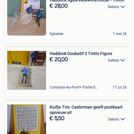
Haddock figuur+boek+certificat - Tintin
€ 28,00
Details
Eghezee
7 mei 26
Haddock Doubatif 2 Tintin Figure
€ 20,00
Details
Comblain-Au-Pont+ Partie De Anthisnes
17 jul 26
Kuifje Tim: Casterman geeft postkaart
opnieuw uit
€ 5,50
Details