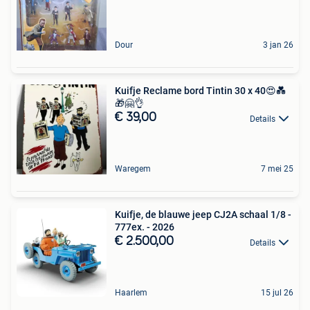
Dour
3 jan 26
Kuifje Reclame bord Tintin 30 x 40😍💑
🎁🤗👌
€ 39,00
Details
Waregem
7 mei 25
Kuifje, de blauwe jeep CJ2A schaal 1/8 -
777ex. - 2026
€ 2.500,00
Details
Haarlem
15 jul 26