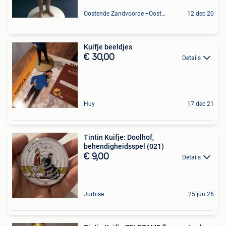
Oostende Zandvoorde +Oostende
12 dec 20
Kuifje beeldjes
€ 30,00
Details
Huy
17 dec 21
Tintin Kuifje: Doolhof,
behendigheidsspel (021)
€ 9,00
Details
Jurbise
25 jun 26