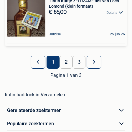
Tintin Kuifje ZELDZAME fles van Loch
Lomond (klein formaat)
€ 65,00
Details
Jurbise
25 jun 26
1
2
3
Pagina 1 van 3
tintin haddock in Verzamelen
Gerelateerde zoektermen
Populaire zoektermen