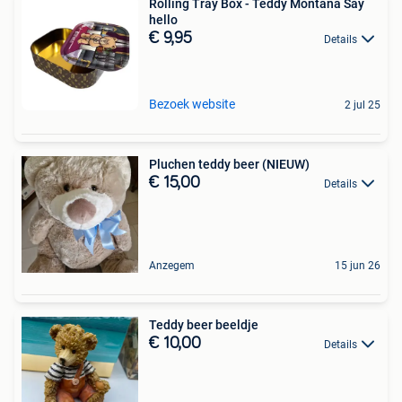
Rolling Tray Box - Teddy Montana Say
hello
€ 9,95
Details
Bezoek website
2 jul 25
Pluchen teddy beer (NIEUW)
€ 15,00
Details
Anzegem
15 jun 26
Teddy beer beeldje
€ 10,00
Details