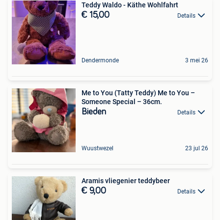
Teddy Waldo - Käthe Wohlfahrt
€ 15,00
Details
Dendermonde
3 mei 26
Me to You (Tatty Teddy) Me to You –
Someone Special – 36cm.
Bieden
Details
Wuustwezel
23 jul 26
Aramis vliegenier teddybeer
€ 9,00
Details