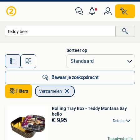
Verzamelen
Sorteer op
Alle afstanden…
Bewaar je zoekopdracht
Filters
Verzamelen
Rolling Tray Box - Teddy Montana Say
hello
€ 9,95
Details
Topadvertentie