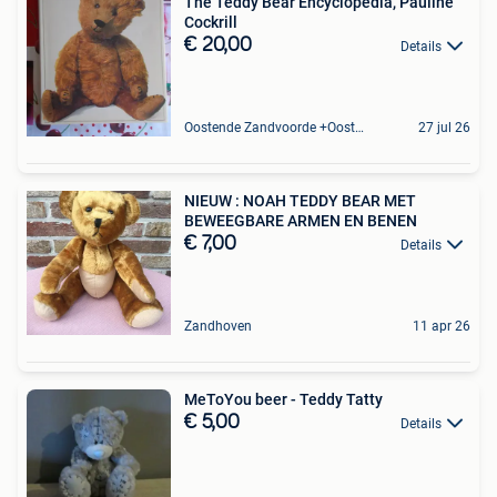
The Teddy Bear Encyclopedia, Pauline
Cockrill
€ 20,00
Details
Oostende Zandvoorde +Oostende
27 jul 26
NIEUW : NOAH TEDDY BEAR MET
BEWEEGBARE ARMEN EN BENEN
€ 7,00
Details
Zandhoven
11 apr 26
MeToYou beer - Teddy Tatty
€ 5,00
Details