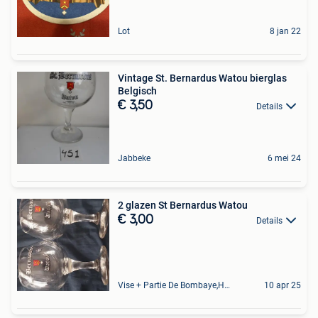
Lot
8 jan 22
Vintage St. Bernardus Watou bierglas
Belgisch
€ 3,50
Details
Jabbeke
6 mei 24
2 glazen St Bernardus Watou
€ 3,00
Details
Vise + Partie De Bombaye,Hac- Court, Hermalle-Ss-Argenteau
10 apr 25