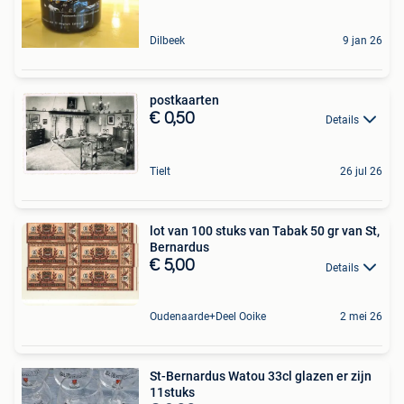
Dilbeek
9 jan 26
postkaarten
€ 0,50
Details
Tielt
26 jul 26
lot van 100 stuks van Tabak 50 gr van St,
Bernardus
€ 5,00
Details
Oudenaarde+Deel Ooike
2 mei 26
St-Bernardus Watou 33cl glazen er zijn
11stuks