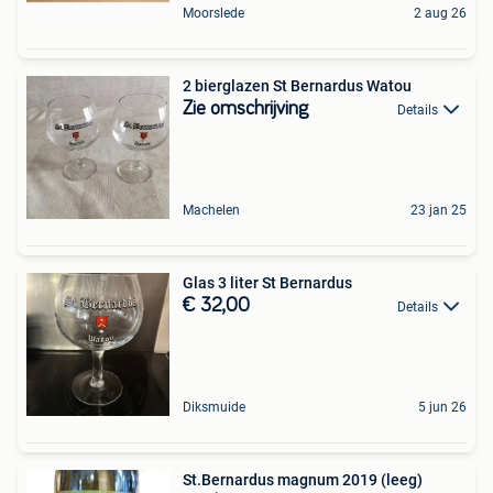
Moorslede
2 aug 26
2 bierglazen St Bernardus Watou
Zie omschrijving
Details
Machelen
23 jan 25
Glas 3 liter St Bernardus
€ 32,00
Details
Diksmuide
5 jun 26
St.Bernardus magnum 2019 (leeg)