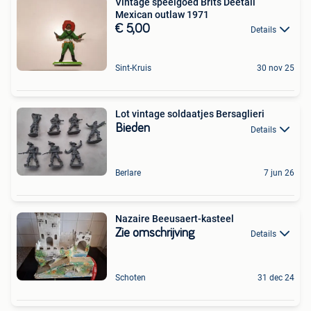
Vintage speelgoed Brits Deetail
Mexican outlaw 1971
€ 5,00
Details
Sint-Kruis
30 nov 25
Lot vintage soldaatjes Bersaglieri
Bieden
Details
Berlare
7 jun 26
Nazaire Beeusaert-kasteel
Zie omschrijving
Details
Schoten
31 dec 24