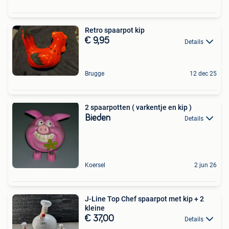
Retro spaarpot kip
€ 9,95
Details
Brugge
12 dec 25
2 spaarpotten ( varkentje en kip )
Bieden
Details
Koersel
2 jun 26
J-Line Top Chef spaarpot met kip + 2
kleine
€ 37,00
Details