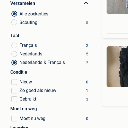
Verzamelen
Alle zoekertjes
Scouting
5
Taal
Français
2
Nederlands
5
Nederlands & Français
7
Conditie
Nieuw
0
Zo goed als nieuw
1
Gebruikt
3
Moet nu weg
Moet nu weg
0