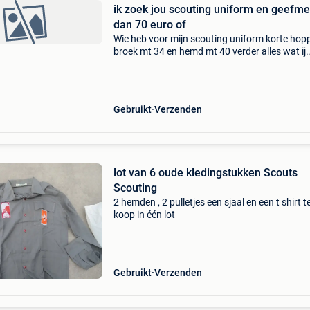
ik zoek jou scouting uniform en geefmeer
dan 70 euro of
Wie heb voor mijn scouting uniform korte hop
broek mt 34 en hemd mt 40 verder alles wat ij
draag dat zal over nemen van je mail me maar
scout en je krijg goed bod van me ik jou unifo
maar wat
Gebruikt
Verzenden
lot van 6 oude kledingstukken Scouts
Scouting
2 hemden , 2 pulletjes een sjaal en een t shirt t
koop in één lot
Gebruikt
Verzenden