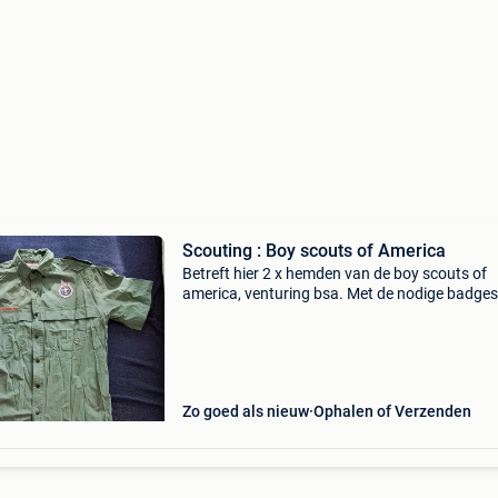
Scouting : Boy scouts of America
Betreft hier 2 x hemden van de boy scouts of
america, venturing bsa. Met de nodige badges
beginners. Venturing is een programma binne
bsa voor jongeren tussen 12 - 18 jaar die zelf 
activi
Zo goed als nieuw
Ophalen of Verzenden