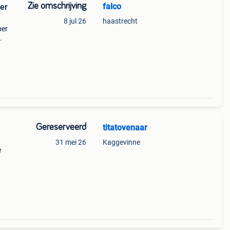
Zie omschrijving
falco
8 jul 26
haastrecht
per
rm zeg
Gereserveerd
titatovenaar
31 mei 26
Kaggevinne
e