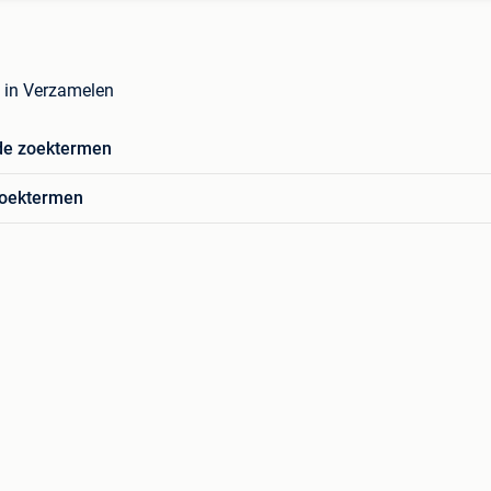
 in Verzamelen
de zoektermen
zoektermen