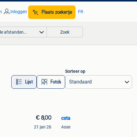
n
Inloggen
FR
Plaats zoekertje
lle afstanden…
Zoek
Sorteer op
Lijst
Foto’s
€ 8,00
csta
21 jan 26
Asse