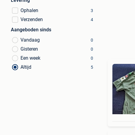
Levering
Ophalen
3
Verzenden
4
Aangeboden sinds
Vandaag
0
Gisteren
0
Een week
0
Altijd
5