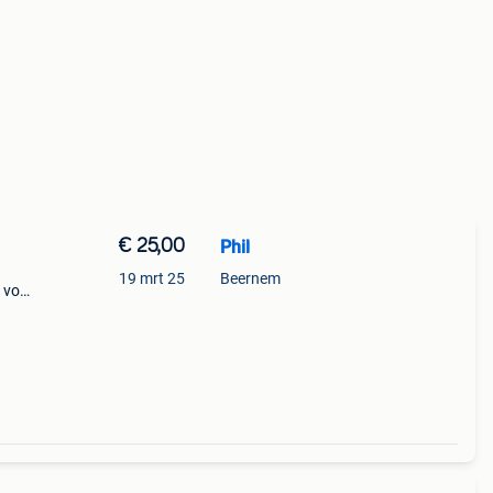
€ 25,00
Phil
19 mrt 25
Beernem
 voor
n de
hun