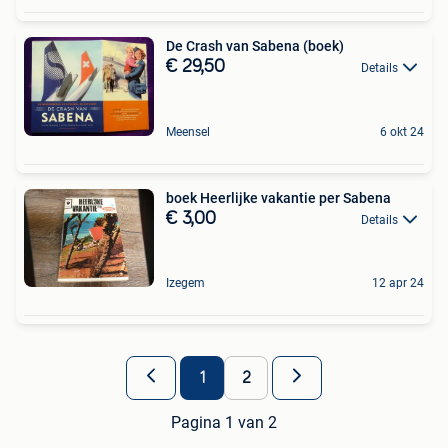
De Crash van Sabena (boek)
€ 29,50
Details
Meensel
6 okt 24
boek Heerlijke vakantie per Sabena
€ 3,00
Details
Izegem
12 apr 24
1
2
Pagina 1 van 2