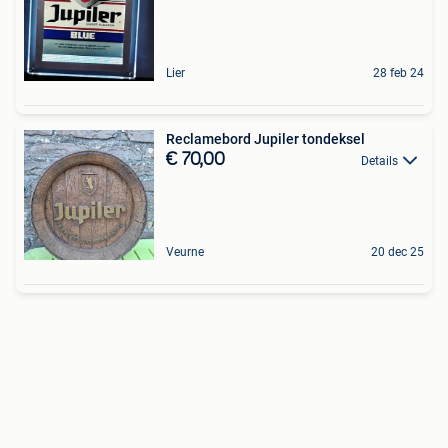
Lier
28 feb 24
Reclamebord Jupiler tondeksel
€ 70,00
Details
Veurne
20 dec 25