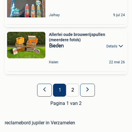
Jalhay
9 jul 24
Allerlei oude brouwerijspullen
(meerdere foto's)
Bieden
Details
Halen
22 mei 26
1
2
Pagina 1 van 2
reclamebord jupiler in Verzamelen