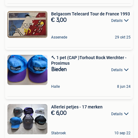
Belgacom Telecard Tour de France 1993
€ 3,00
Details
Assenede
29 okt 25
🔨 1 pet (CAP )Torhout Rock Werchter -
Proximus
Bieden
Details
Halle
8 jun 24
Allerlei petjes - 17 merken
€ 6,00
Details
Stabroek
10 sep 22