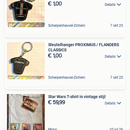
€ 1,00
Details
Scherpenheuvel-Zichem
7 okt 25
Sleutelhanger PROXIMUS / FLANDERS
CLASSICS
€ 1,00
Details
Scherpenheuvel-Zichem
7 okt 25
Star Wars T-shirt in vintage stijl
€ 59,99
Details
Mons
10 jul 26