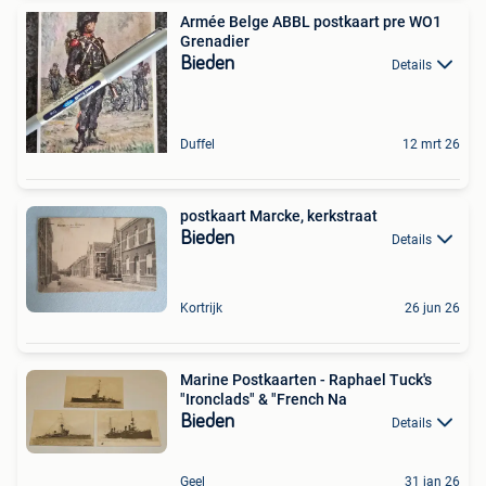
Armée Belge ABBL postkaart pre WO1
Grenadier
Bieden
Details
Duffel
12 mrt 26
postkaart Marcke, kerkstraat
Bieden
Details
Kortrijk
26 jun 26
Marine Postkaarten - Raphael Tuck's
"Ironclads" & "French Na
Bieden
Details
Geel
31 jan 26