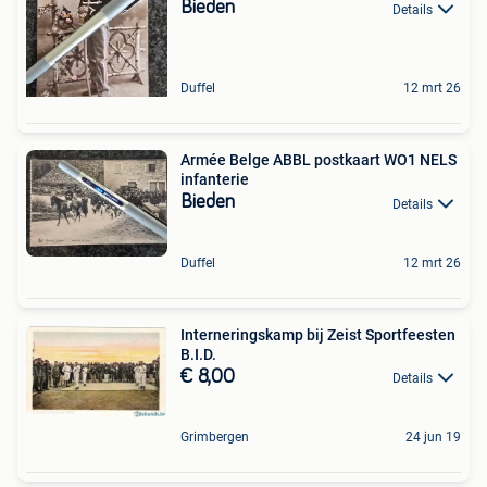
Bieden
Details
Duffel
12 mrt 26
Armée Belge ABBL postkaart WO1 NELS
infanterie
Bieden
Details
Duffel
12 mrt 26
Interneringskamp bij Zeist Sportfeesten
B.I.D.
€ 8,00
Details
Grimbergen
24 jun 19