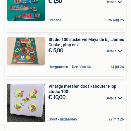
€ 1,50
Details
Bredene
26 aug 25
Studio 100 stickervel Maya de bij, James
Cooke , plop enz
€ 5,00
Details
Hoegaarden + Deel Van Kumtich + Deel Van Tienen
14 jul 24
Vintage metalen doos kabouter Plop
studio 100
€ 10,00
Details
Groot - Bijgaarden
29 mrt 26