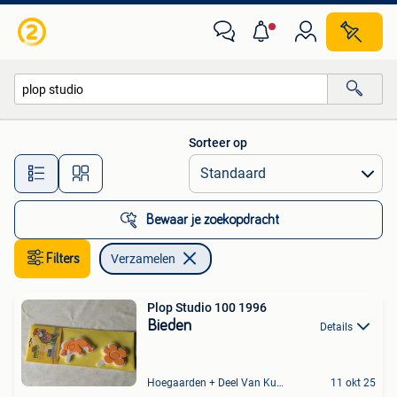
Verzamelen
Sorteer op
Alle afstanden…
Bewaar je zoekopdracht
Filters
Verzamelen
Plop Studio 100 1996
Bieden
Details
Hoegaarden + Deel Van Kumtich + Deel Van Tienen
11 okt 25