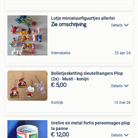
Lotje miniatuurfiguurtjes allerlei
Zie omschrijving
Details
Klemskerke
25 apr 24
Bolletjesketting sleutelhangers Plop
(2x) - Musti - konijn
€ 5,00
Details
Kortrijk
13 mei 26
tirelire en metal fortis personnages plop
la panne
€ 12,00
Details