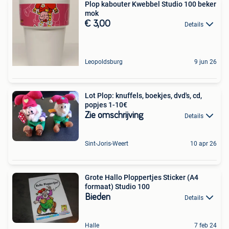
Plop kabouter Kwebbel Studio 100 beker
mok
€ 3,00
Details
Leopoldsburg
9 jun 26
Lot Plop: knuffels, boekjes, dvd's, cd,
popjes 1-10€
Zie omschrijving
Details
Sint-Joris-Weert
10 apr 26
Grote Hallo Ploppertjes Sticker (A4
formaat) Studio 100
Bieden
Details
Halle
7 feb 24