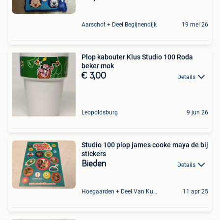
Aarschot + Deel Begijnendijk
19 mei 26
Plop kabouter Klus Studio 100 Roda
beker mok
€ 3,00
Details
Leopoldsburg
9 jun 26
Studio 100 plop james cooke maya de bij
stickers
Bieden
Details
Hoegaarden + Deel Van Kumtich + Deel Van Tienen
11 apr 25