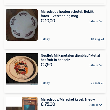
Maredsous houten schotel. Bekijk
foto's... Verzending mog
€ 10,00
Details
Jalhay
10 aug 24
Nestle's Milk metalen dienblad."Met al
het fruit in het seiz
€ 7,50
Details
Jalhay
29 mei 26
Maredsous/Maredret kavel. Nieuw
€ 75,00
Details