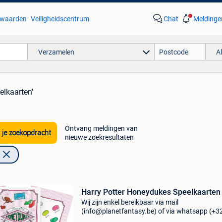
waarden
Veiligheidscentrum
Chat
Meldinge
Verzamelen
A
elkaarten'
Ontvang meldingen van
 je zoekopdracht
nieuwe zoekresultaten
Harry Potter Honeydukes Speelkaarten
Wij zijn enkel bereikbaar via mail
(info@planetfantasy.be) of via whatsapp (+3
288 08 80). Vragen? Aarzel niet om ons te