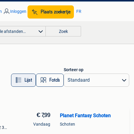
n
Inloggen
FR
Plaats zoekertje
lle afstanden…
Zoek
Sorteer op
Lijst
Foto’s
€ 7,99
Planet Fantasy Schoten
Vandaag
Schoten
2 3