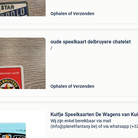
Ophalen of Verzenden
oude speelkaart delbruyere chatelet
/
Ophalen of Verzenden
Kuifje Speelkaarten De Wagens van Kui
Wij zijn enkel bereikbaar via mail
(info@planetfantasy.be) of via whatsapp (+3
288 08 80). Vragen? Aarzel niet om ons te
contacteren! ------------------------------------------ Kuifj