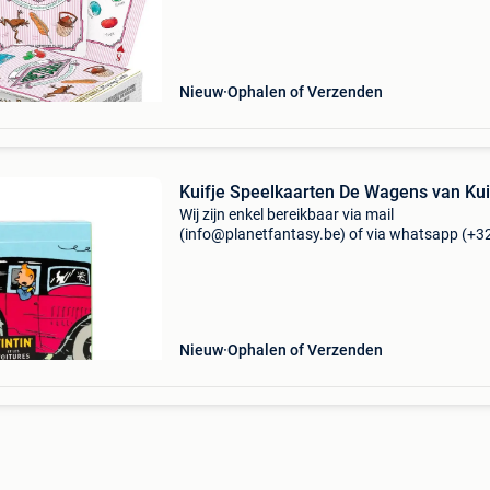
contacteren! ------------------------------------------ Harr
potter honeydu
Nieuw
Ophalen of Verzenden
Kuifje Speelkaarten De Wagens van Kui
Wij zijn enkel bereikbaar via mail
(info@planetfantasy.be) of via whatsapp (+3
288 08 80). Vragen? Aarzel niet om ons te
contacteren! ------------------------------------------ Kuifj
speelkaarten
Nieuw
Ophalen of Verzenden