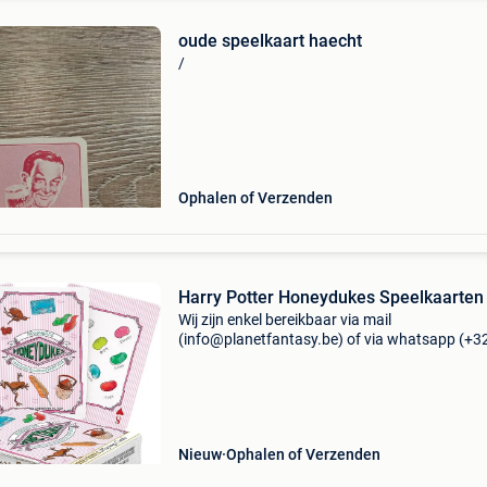
oude speelkaart haecht
/
Ophalen of Verzenden
Harry Potter Honeydukes Speelkaarten
Wij zijn enkel bereikbaar via mail
(info@planetfantasy.be) of via whatsapp (+3
288 08 80). Vragen? Aarzel niet om ons te
contacteren! ------------------------------------------ Harr
potter honeydu
Nieuw
Ophalen of Verzenden