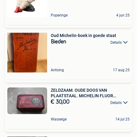
Poperinge
4 jun 25
Oud Michelin-boek in goede staat
Bieden
Details
Antoing
17 aug 25
ZELDZAAM. OUDE DOOS VAN
PLAATSTAAL. MICHELIN FLUOR
DRUKMETER
€ 30,00
Details
Wasseige
14 jul 25