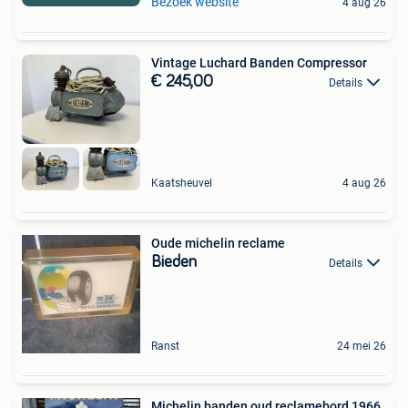
Bezoek website
4 aug 26
Vintage Luchard Banden Compressor
€ 245,00
Details
Kaatsheuvel
4 aug 26
Oude michelin reclame
Bieden
Details
Ranst
24 mei 26
Michelin banden oud reclamebord 1966