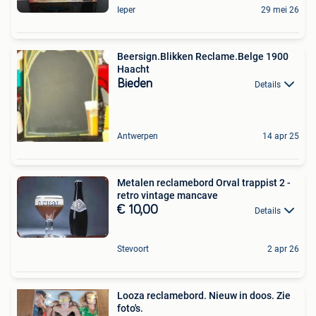
Ieper
29 mei 26
Beersign.Blikken Reclame.Belge 1900
Haacht
Bieden
Details
Antwerpen
14 apr 25
Metalen reclamebord Orval trappist 2 -
retro vintage mancave
€ 10,00
Details
Stevoort
2 apr 26
Looza reclamebord. Nieuw in doos. Zie
foto's.