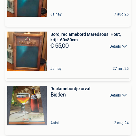
Jalhay
7 aug 25
Bord, reclamebord Maredsous. Hout,
krijt. 60x80cm
€ 65,00
Details
Jalhay
27 mrt 25
Reclamebordje orval
Bieden
Details
Aalst
2 aug 24