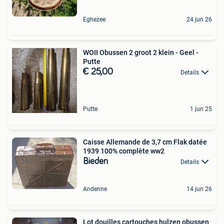
Eghezee
24 jun 26
WOII Obussen 2 groot 2 klein - Geel -
Putte
€ 25,00
Details
Putte
1 jun 25
Caisse Allemande de 3,7 cm Flak datée
1939 100% complète ww2
Bieden
Details
Andenne
14 jun 26
Lot douilles cartouches hulzen obussen