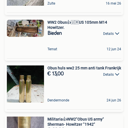
Zulte
16 mei 26
WW2 Obus👍🇺🇲US 105mm M14
Howitzer.
Bieden
Details
Ternat
12 jun 24
Obus huls ww2 25 mm anti tank Frankrijk
€ 13,00
Details
Dendermonde
24 jun 26
Militaria👍WW2"Obus US army"
Sherman- Howitzer "1942"