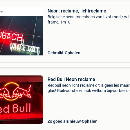
Neon, reclame, lichtreclame
Belgische neon rodenbach van t vat rood / wit
frame, 1m10
Gebruikt
Ophalen
Red Bull Neon reclame
Redbull neon licht reclame dit is geen led maa
glas! Ruilvoorstellen ook welkom bijvoorbeeld
andere werkende lichtreclame koelkast van re
of monster energy of dergelijke
Zo goed als nieuw
Ophalen