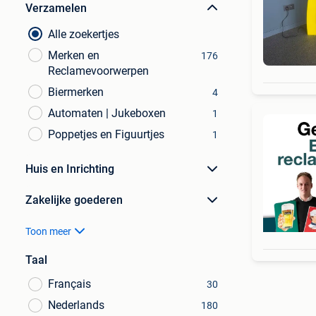
Verzamelen
Alle zoekertjes
Merken en
176
Reclamevoorwerpen
Biermerken
4
Automaten | Jukeboxen
1
Poppetjes en Figuurtjes
1
Huis en Inrichting
Zakelijke goederen
Toon meer
Taal
Français
30
Nederlands
180