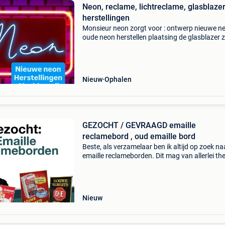
Neon, reclame, lichtreclame, glasblazeri
herstellingen
Monsieur neon zorgt voor : ontwerp nieuwe n
oude neon herstellen plaatsing de glasblazer 
voor een nieuwe mooie neon neon, het is en blij
“ambachtswerk” geen led!! Web, instagram:
monsieur n
Nieuw
Ophalen
GEZOCHT / GEVRAAGD emaille
reclamebord , oud emaille bord
Beste, als verzamelaar ben ik altijd op zoek na
emaille reclameborden. Dit mag van allerlei th
zijn. Zelfs borden in slechte staat en dubbele 
ik! Voor goede en slechte kwaliteit borden bet
Nieuw