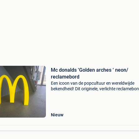
Mc donalds ‘Golden arches ‘ neon/
reclamebord
Een icoon van de popcultuur en wereldwijde
bekendheid! Dit originele, verlichte reclamebor
de vorm van de legendarische gele 'm' (golden
arches) van mcdonald's is een absolute zeld
Nieuw