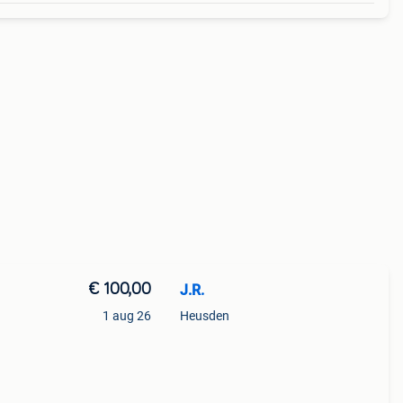
€ 100,00
J.R.
1 aug 26
Heusden