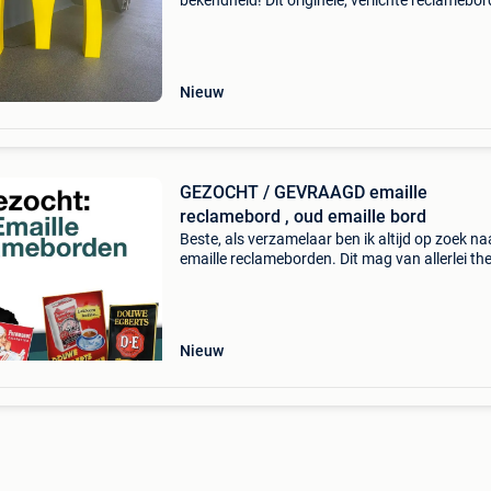
bekendheid! Dit originele, verlichte reclamebor
de vorm van de legendarische gele 'm' (golden
arches) van mcdonald's is een absolute zeld
Nieuw
GEZOCHT / GEVRAAGD emaille
reclamebord , oud emaille bord
Beste, als verzamelaar ben ik altijd op zoek na
emaille reclameborden. Dit mag van allerlei th
zijn. Zelfs borden in slechte staat en dubbele 
ik! Voor goede en slechte kwaliteit borden bet
Nieuw