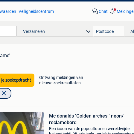
waarden
Veiligheidscentrum
Chat
Meldinge
Verzamelen
A
lame'
Ontvang meldingen van
 je zoekopdracht
nieuwe zoekresultaten
Mc donalds ‘Golden arches ‘ neon/
reclamebord
Een icoon van de popcultuur en wereldwijde