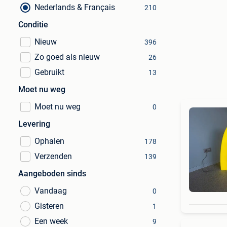
Nederlands & Français
210
Conditie
Nieuw
396
Zo goed als nieuw
26
Gebruikt
13
Moet nu weg
Moet nu weg
0
Levering
Ophalen
178
Verzenden
139
Aangeboden sinds
Vandaag
0
Gisteren
1
Een week
9