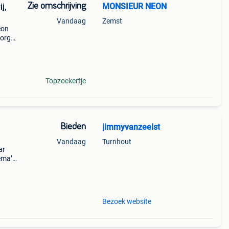
Zie omschrijving
MONSIEUR NEON
j,
Vandaag
Zemst
eon
zorgt
ft
Topzoekertje
Bieden
jimmyvanzeelst
Vandaag
Turnhout
ar
ema’s
koop
Bezoek website