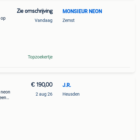
Zie omschrijving
MONSIEUR NEON
 op
Vandaag
Zemst
Topzoekertje
€ 190,00
J.R.
r neon
2 aug 26
Heusden
 een
dbull