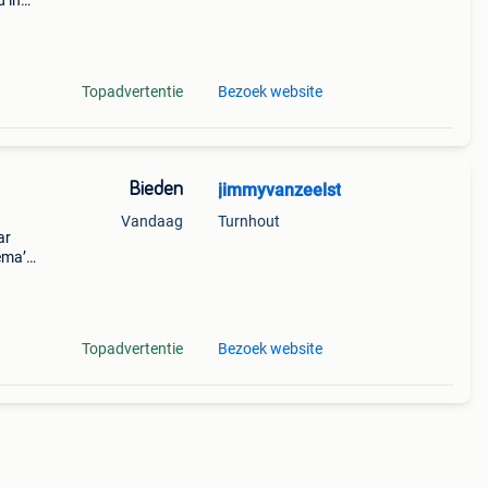
d in
zaam
Topadvertentie
Bezoek website
Bieden
jimmyvanzeelst
Vandaag
Turnhout
ar
ema’s
koop
Topadvertentie
Bezoek website