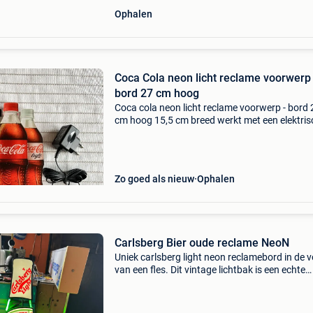
Ophalen
Coca Cola neon licht reclame voorwerp 
bord 27 cm hoog
Coca cola neon licht reclame voorwerp - bord 
cm hoog 15,5 cm breed werkt met een elektris
adapter, inbegrepen geeft licht, niet zo zichtb
de foto&#39;s doordat het in daglicht is gefot
Zo goed als nieuw
Ophalen
Carlsberg Bier oude reclame NeoN
Uniek carlsberg light neon reclamebord in de 
van een fles. Dit vintage lichtbak is een echte
eyecatcher voor elke bar, mancave of verzame
Het neonlicht werkt perfect en geeft een sfeerv