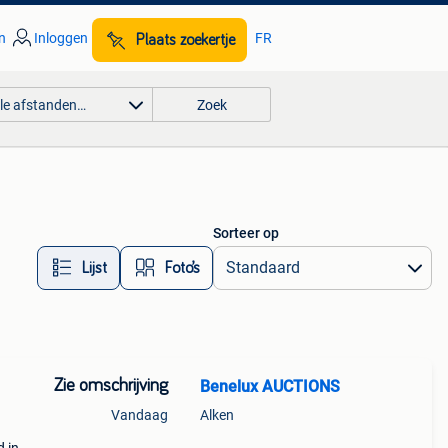
n
Inloggen
FR
Plaats zoekertje
lle afstanden…
Zoek
Sorteer op
Lijst
Foto’s
Zie omschrijving
Benelux AUCTIONS
Vandaag
Alken