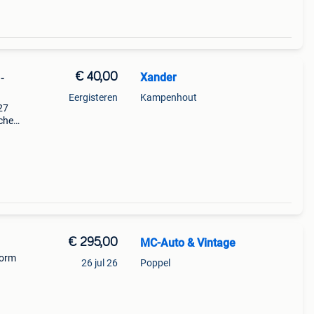
€ 40,00
Xander
-
Eergisteren
Kampenhout
27
che
aar op
€ 295,00
MC-Auto & Vintage
vorm
26 jul 26
Poppel
ling.
olle