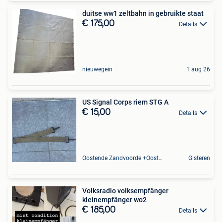
duitse ww1 zeltbahn in gebruikte staat
€ 175,00
Details
nieuwegein
1 aug 26
US Signal Corps riem STG A
€ 15,00
Details
Oostende Zandvoorde +Oostende
Gisteren
Volksradio volksempfänger
kleinempfänger wo2
€ 185,00
Details