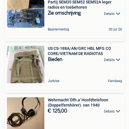
Partij SEM35 SEM52 SEM52A leger
radios en toebehoren
Zie omschrijving
Details
Baarle-Hertog
30 jul 26
US CS-188A/AN/GRC HBL MFG.CO
CORE/VIETNAM DE RADIOTAS
Bieden
Details
Jurbise
Vandaag
Wehrmacht 'Dfh.a' Hoofdtelefoon
(Doppelfernhörer). van 1940
€ 125,00
Details