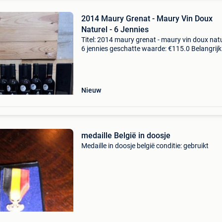
2014 Maury Grenat - Maury Vin Doux
Naturel - 6 Jennies
Titel: 2014 maury grenat - maury vin doux natu
6 jennies geschatte waarde: €115.0 Belangrijk
winnende biedingen zijn exclusief 9%
koperbescherming + €3 prestige doosje in
individuele g
Nieuw
medaille België in doosje
Medaille in doosje belgië conditie: gebruikt