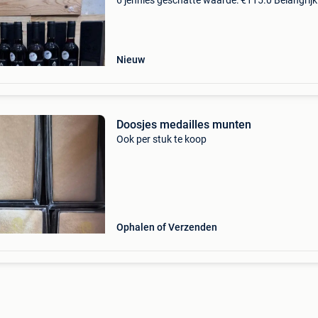
6 jennies geschatte waarde: €115.0 Belangrijk
winnende biedingen zijn exclusief 9%
koperbescherming + €3 prestige doosje in
individuele g
Nieuw
Doosjes medailles munten
Ook per stuk te koop
Ophalen of Verzenden