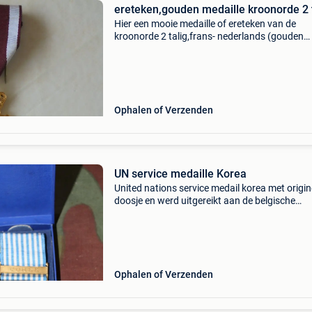
ereteken,gouden medaille kroonorde 2 
Hier een mooie medaille of ereteken van de
kroonorde 2 talig,frans- nederlands (gouden
medaille kroonorde) in zijn origineel doosje (d
brussel). De medaille is ongedragen, dus bijna
nieuwtoestan
Ophalen of Verzenden
UN service medaille Korea
United nations service medail korea met origin
doosje en werd uitgereikt aan de belgische
militairen die tussen 1950 en 1954 diende ond
commando in korea deze komt enkel en alleen
in fra
Ophalen of Verzenden