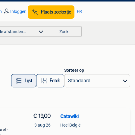
n
Inloggen
FR
Plaats zoekertje
lle afstanden…
Zoek
Sorteer op
Lijst
Foto’s
€ 19,00
Catawiki
3 aug 26
Heel België
rel -