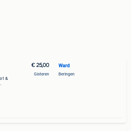
€ 25,00
Ward
Gisteren
Beringen
wo1 &
 zeer
va