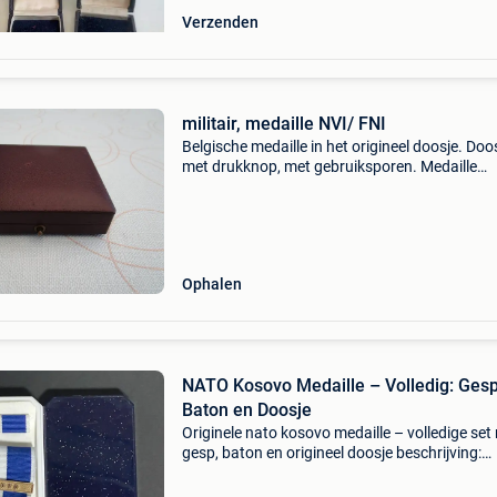
Verzenden
militair, medaille NVI/ FNI
Belgische medaille in het origineel doosje. Doo
met drukknop, met gebruiksporen. Medaille
goudkleurig in zeer goede staat, aan beide ka
frans en nederlandse uitvoering. Binnenin
goudkleurige st
Ophalen
NATO Kosovo Medaille – Volledig: Gesp
Baton en Doosje
Originele nato kosovo medaille – volledige set
gesp, baton en origineel doosje beschrijving:
originele nato (navo) medaille aan voor de mili
operaties in kosovo. Een schitterend verzamel