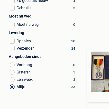
Zo goed als nieuw
4
Gebruikt
3
Moet nu weg
Moet nu weg
0
Levering
Ophalen
28
Verzenden
24
Aangeboden sinds
Vandaag
0
Gisteren
1
Een week
3
Altijd
33