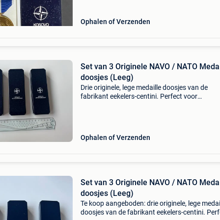
Ophalen of Verzenden
Set van 3 Originele NAVO / NATO Medai
doosjes (Leeg)
Drie originele, lege medaille doosjes van de
fabrikant eekelers-centini. Perfect voor
verzamelaars die hun losse medailles weer in 
nette, originele verpakking willen bewaren. He
om “article
Ophalen of Verzenden
Set van 3 Originele NAVO / NATO Medai
doosjes (Leeg)
Te koop aangeboden: drie originele, lege medai
doosjes van de fabrikant eekelers-centini. Perf