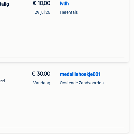
€ 10,00
lvdh
talig
29 jul 26
Herentals
egreef
€ 30,00
medaillehoekje001
eel
Vandaag
Oostende Zandvoorde +Oostende
er v.n
 voor