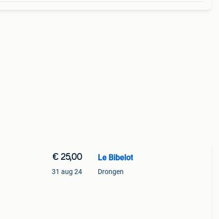
€ 25,00
Le Bibelot
31 aug 24
Drongen