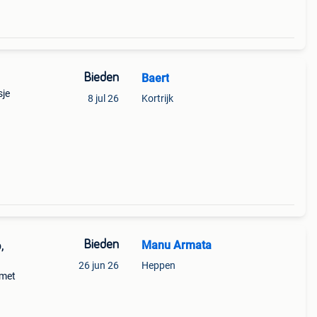
Bieden
Baert
sje
8 jul 26
Kortrijk
nten
Bieden
Manu Armata
,
26 jun 26
Heppen
 met
taire
objec