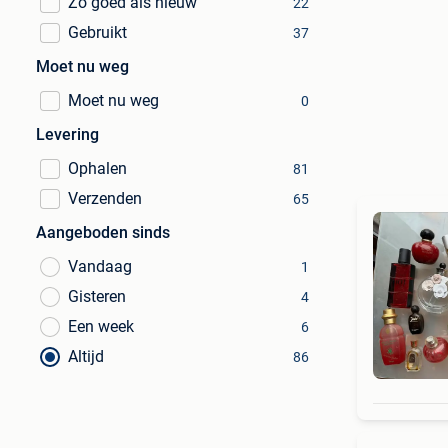
Zo goed als nieuw
22
Gebruikt
37
Moet nu weg
Moet nu weg
0
Levering
Ophalen
81
Verzenden
65
Aangeboden sinds
Vandaag
1
Gisteren
4
Een week
6
Altijd
86