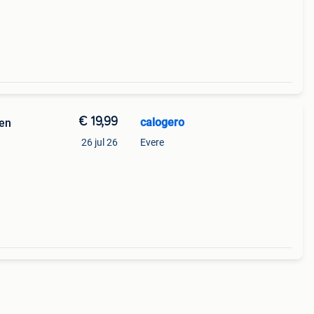
€ 19,99
calogero
len
26 jul 26
Evere