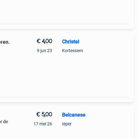
€ 4,00
Christel
ren.
9 jun 23
Kortessem
€ 5,00
Belcanese
or de
17 mei 26
Ieper