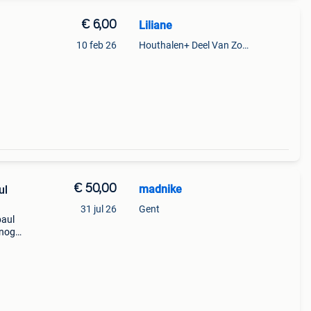
€ 6,00
Liliane
10 feb 26
Houthalen+ Deel Van Zonhoven En Zolder
€ 50,00
madnike
ul
31 jul 26
Gent
paul
 nog.
!!!