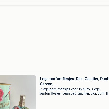
Lege parfumflesjes: Dior, Gaultier, Dunhi
Carven, …
7 lege parfumflesjes voor 12 euro . Lege
parfumflesjes. Jean paul gaultier, dior, dunhill,
carven, maison margiela , piccadilly, kenzo. 7 
voor 12 euro .