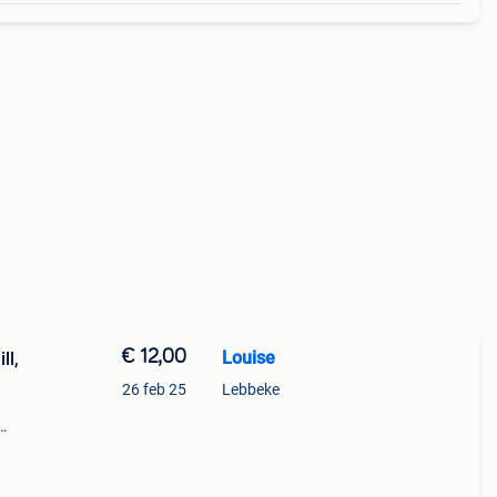
€ 12,00
Louise
ll,
26 feb 25
Lebbeke
Stuks