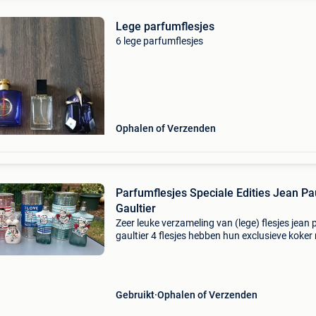
Lege parfumflesjes
6 lege parfumflesjes
Ophalen of Verzenden
Parfumflesjes Speciale Edities Jean Pa
Gaultier
Zeer leuke verzameling van (lege) flesjes jean 
gaultier 4 flesjes hebben hun exclusieve koker
De rode i love gaultier mist wel de ondersluiting
De overige flesjes hadden geen koker of de
Gebruikt
Ophalen of Verzenden