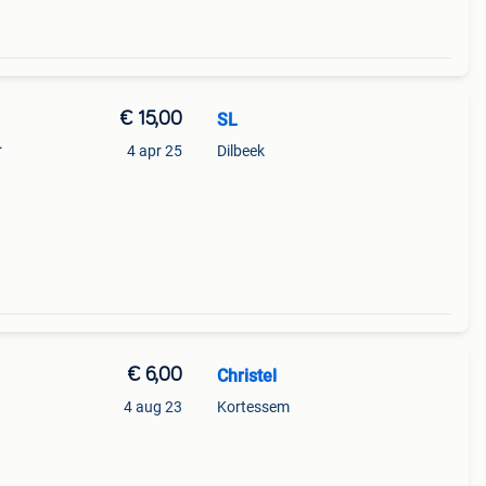
€ 15,00
SL
.
4 apr 25
Dilbeek
€ 6,00
Christel
4 aug 23
Kortessem