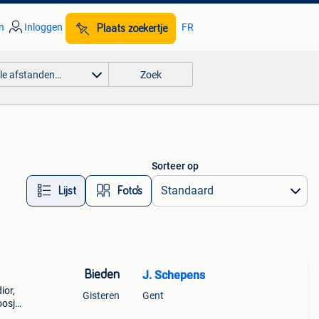
n
Inloggen
FR
Plaats zoekertje
lle afstanden…
Zoek
Sorteer op
Lijst
Foto’s
Bieden
J. Schepens
ior,
Gisteren
Gent
oosje