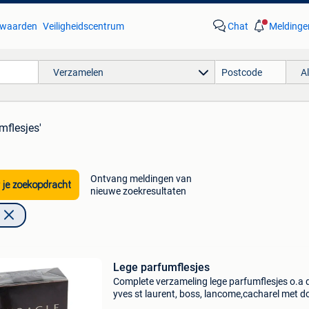
waarden
Veiligheidscentrum
Chat
Meldinge
Verzamelen
A
mflesjes'
Ontvang meldingen van
 je zoekopdracht
nieuwe zoekresultaten
Lege parfumflesjes
Complete verzameling lege parfumflesjes o.a d
yves st laurent, boss, lancome,cacharel met d
en zoveel anderen 2 euro per flesje, korting bij