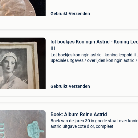
Gebruikt
Verzenden
lot boekjes Koningin Astrid - Koning Le
III
Lot boekjes koningin astrid - koning leopold iii 
Speciale uitgaves / overlijden koningin astrid /
koningskwestie . Boekje kussnacht zijn er maa
van gedrukt . Boekje koningin astrid drietalig
Gebruikt
Verzenden
Boek: Album Reine Astrid
Boek van de jaren 30 in goede staat over koni
astrid uitgave cote d or, compleet