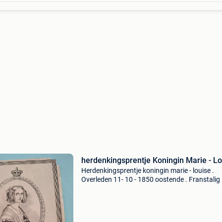
herdenkingsprentje Koningin Marie - L
Herdenkingsprentje koningin marie - louise .
Overleden 11- 10 - 1850 oostende . Franstalig . Ter
bescherming in plastiek hoesje .