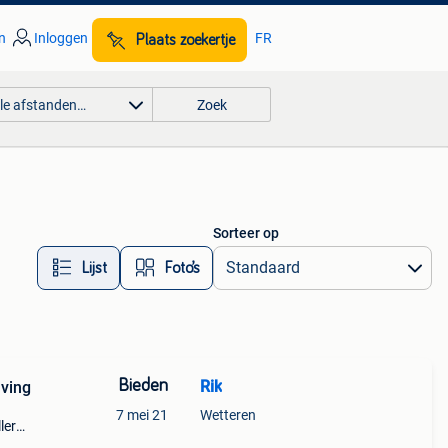
n
Inloggen
FR
Plaats zoekertje
lle afstanden…
Zoek
Sorteer op
Lijst
Foto’s
Bieden
Rik
jving
7 mei 21
Wetteren
ler
olat