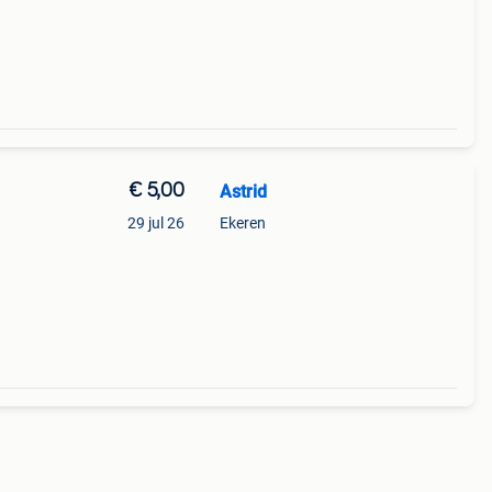
e
€ 5,00
Astrid
29 jul 26
Ekeren