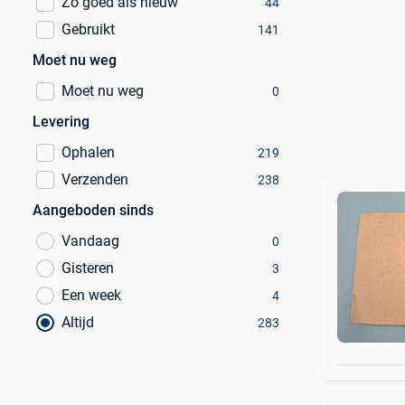
Zo goed als nieuw
44
Gebruikt
141
Moet nu weg
Moet nu weg
0
Levering
Ophalen
219
Verzenden
238
Aangeboden sinds
Vandaag
0
Gisteren
3
Een week
4
Altijd
283