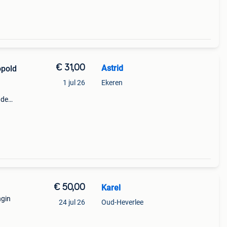
€ 31,00
Astrid
opold
1 jul 26
Ekeren
.
 de
r 50
€ 50,00
Karel
ngin
24 jul 26
Oud-Heverlee