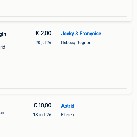
€ 2,00
Jacky & Françoise
gin
20 jul 26
Rebecq-Rognon
rid
€ 10,00
Astrid
van
18 mrt 26
Ekeren